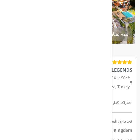
همه تصاویر
THE LAND OF LEGENDS
Kadriye Mahallesi Atatürk Caddesi No:1, D:No 515, 07506
Serik/Antalya, Turkey
اشتراک گذاری:
تجربه‌ای افسانه‌ای در قلب آنتالیا: هتل The Land of Legends
Kingdom