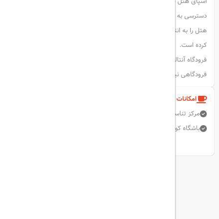
اسپای هتل شامل خدمات ماساژ، حمام ترکی و امکانات ورزشی است.
دسترسی به بیش از ۵۵ سرسره و بازی آبی متنوع در پارک، اقامت در این
هتل را به انتخابی ایده‌آل برای ماجراجویان و علاقه‌مندان به سرگرمی تبدیل
کرده است.
فرودگاه آنتالیا در فاصله ۲۶ کیلومتری از هتل قرار دارد و خدمات ترانسفر
فرودگاهی نیز در صورت درخواست ارائه می‌شود.
امکانات و خدمات هتل
مرکز تناسب اندام
دربان
فاکس / فتوکپی
پارکینگ رایگان
آسانسور
باشگاه کودکان و نوجوانان
نمایش همه امکانات