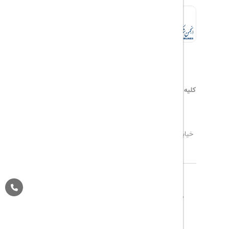
کلیه حقوق این سایت محفوظ و متعلق به
هیلداسیر
می‌باشد
۰۲۱۷۷۶۵۵۹۶۰
info@hildaseir.ir
خیابان شریعتی ، خیابان ملک ، مقابل خیابان ترکمنستان ،
پلاک ۱۸ ، طبقه اول ، واحد ۱
تاریخ مورد نظر خود را وارد کنید
تاریخ مورد نظر خود را وارد کنید
کلاس کابین
درباره ما
تماس با ما
مجله گردشگری
تاریخ رفت
اتاق اول
پیگیری خرید
قوانین و مقررات
Pargan System
Designed By :
بزرگسال
1
(12 سال به بالا)