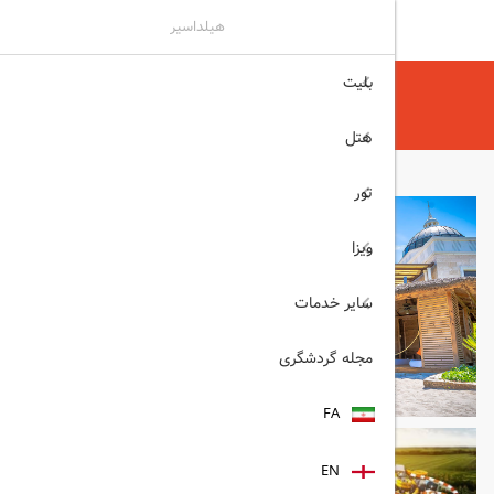
هیلداسیر
بلیت
هیلداسیر
هتل
هتل های آنتالیا
THE LAND OF LEGENDS آنتالیا
هتل
تور
ویزا
سایر خدمات
مجله گردشگری
FA
EN