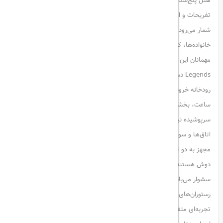
هتل پنج‌ستاره The Land of Legends Kingdom با ترکیب هیجان‌انگیز
تفریحات و اقامتی لوکس، مقصدی منحصربه‌فرد برای سفر به آنتالیا به
شمار می‌رود. این هتل با ارائه خدمات ویژه و طراحی فانتزی، مناسب
خانواده‌ها، کودکان و زوج‌هایی است که به دنبال تجربه‌ای متفاوت هستند.
مهمانان این مجموعه به‌صورت رایگان به پارک آبی و شهربازی The Land of
Legends دسترسی دارند. امکانات بی‌نظیری همچون سینمای پنج‌بعدی،
رودخانه خروشان، استخر موج و ترن آبی با سرعتی تا ۱۱۵ کیلومتر بر
ساعت، بخشی از جذابیت‌های این پارک هستند. همچنین یک استخر
سرپوشیده نیمه‌المپیک و استخر مخصوص کودکان نیز فراهم شده است.
اتاق‌ها و سوئیت‌های این هتل با طراحی خاص برگرفته از دنیای داستان‌ها،
مجهز به دو تلویزیون LED، کنسول پلی‌استیشن، و حمام اختصاصی با وان و
دوش هستند. تمامی اقامت‌ها شامل لوازم بهداشتی رایگان، دمپایی و
سشوار می‌باشند.
رستوران‌های متنوع هتل با غذاهایی از ایتالیا، آمریکای جنوبی و اروپا،
تجربه‌ای متفاوت از طعم‌ها را به شما ارائه می‌دهند.