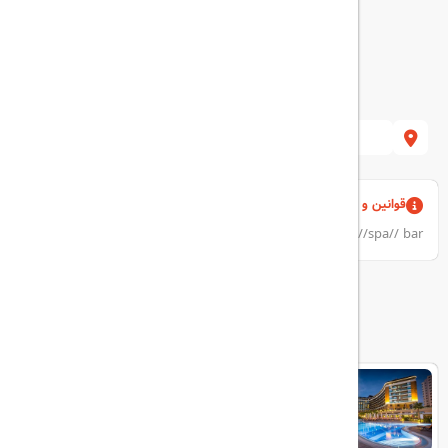
Turkey
قوانین و مقررات
swimming pool //familly room//airport shuttl//spa// bar
هتل های مرتبط
Aska Lara