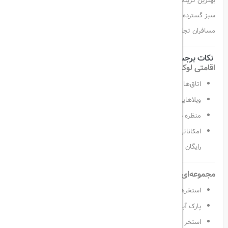
بهترین گزینه‌ها در بلک است. این هتل ۵ ستاره، با طراحی مدرن و فضای
سبز گسترده، تجربه‌ای بی‌نظیر از تعطیلات را برای خانواده‌ها، زوج‌ها و حتی
مسافران تجاری رقم می‌زند.
نکات برجسته SUSESI LUXURY RESORT:
اقامتی لوکس با چشم‌اندازی رویایی
اتاق‌ها و سوئیت‌های بزرگ با بالکن اختصاصی
ویلاهایی با استخر خصوصی و خدمات ویژه
منظره دریا یا باغ از اکثر واحدها
امکاناتی نظیر مینی‌بار، تلویزیون هوشمند، تهویه مطبوع و وای‌فای
رایگان
مجموعه‌ای از استخرها و پارک آبی
استخرهای روباز بزرگ با طراحی خاص
پارک آبی جذاب برای کودکان و بزرگسالان
استخر سرپوشیده برای فصول سرد سال