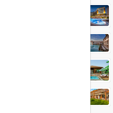
Aska Lara
RIXOS PREMIUM BELEK
IC GREEN PALACE
Baia Lara