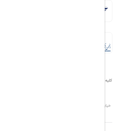
کلیه حقوق این سایت محفوظ و متعلق به
هیلداسیر
می‌باشد
۰۲۱۷۷۶۵۵۹۶۰
info@hildaseir.ir
خیابان شریعتی ، خیابان ملک ، مقابل خیابان ترکمنستان ،
پلاک ۱۸ ، طبقه اول ، واحد ۱
تاریخ مورد نظر خود را وارد کنید
تاریخ مورد نظر خود را وارد کنید