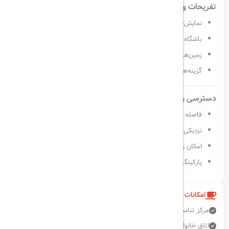
تفریحات و فعالیت‌های روزانه
نمایش‌های شبانه و اجرای زنده موسیقی
باشگاه کودکان با برنامه‌های متنوع
زمین‌های تنیس، والیبال ساحلی، گلف
گزینه‌هایی برای ورزش‌های آبی و غواصی
دسترسی و موقعیت مکانی عالی
فاصله ۲۵ کیلومتری تا فرودگاه آنتالیا
نزدیکی به مراکز خرید و تفریحی بلک
امکان رزرو ترانسفر فرودگاهی
پارکینگ رایگان در محل
امکانات و خدمات هتل
مرکز تناسب اندام
دربان
تبدیل ارز
پارکینگ رایگان
آسانسور
اتاق خانواده