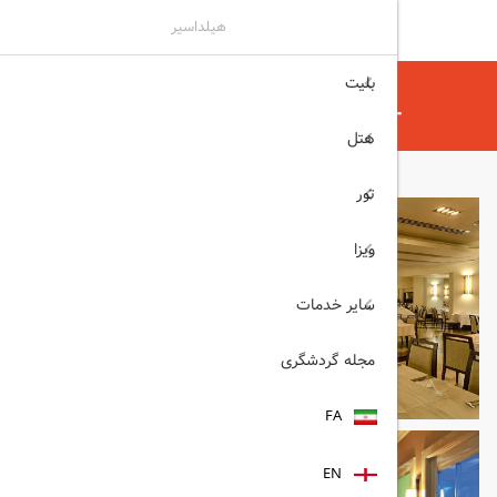
هیلداسیر
بلیت
هیلداسیر
هتل
هتل های آنتالیا
SUSESI LUXURY RESORT آنتالیا
هتل
تور
ویزا
سایر خدمات
مجله گردشگری
FA
EN