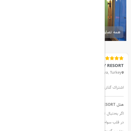
همه تصاویر
SUSESI LUXURY RESORT
Belek, İskele Mevkii, 07450 Serik/Antalya, Turkey
اشتراک گذاری:
هتل SUSESI LUXURY RESORT، یکی از بهترین انتخاب‌ها در بلک ترکیه
اگر به‌دنبال ترکیبی از لوکس‌ترین امکانات، خدمات درجه یک و محیطی آرام
در قلب سواحل دریای مدیترانه هستید،
Susesi Luxury Resort
یکی از