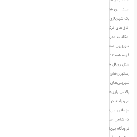
است و در مساحت ۵۳,۰۰۰ متر مربع از زمین‌های منظم و زیبا ساخته شده
است. این هتل دارای یک اسپای مجلل، استخرهای روباز با سرسره‌های آبی و
یک شهربازی است.
اتاق‌های تزئین شده به‌طور غنی در هتل رویال هالیدی پالاس ترکیبی از
امکانات مدرن و لمحات سنتی دارند. تمامی اتاق‌ها دارای وای‌فای رایگان،
تلویزیون صفحه‌تخت با کانال‌های ماهواره‌ای، مینی‌بار و امکانات تهیه چای و
قهوه هستند.
هتل رویال هالیدی پالاس گزینه‌های متنوعی از غذا را ارائه می‌دهد، از جمله
رستوران‌های ایتالیایی، مکزیکی و دریایی. پاتیسری هتل نیز مجموعه‌ای از
شیرینی‌های سنتی ترکی را سرو می‌کند. تیم سرگرمی هتل رویال هالیدی
پالاس بازی‌ها و برنامه‌های زنده را در طول روز برگزار می‌کند. کودکان
می‌توانند در مینی کلاب از بازی‌ها و فعالیت‌ها بهره‌مند شوند.
مهمانان می‌توانند از ماساژ آرامش‌بخش در اسپای وسیع هتل استفاده کنند
که شامل استخر سرپوشیده، مرکز تناسب اندام و حمام ترکی است.
فرودگاه بین‌المللی آنتالیا ۱۵ کیلومتر از رویال هالیدی پالاس فاصله دارد و