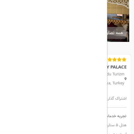
همه تصاویر
ROYAL HOLIDAY PALACE
Kemerağzı, Lara Turizm Yolu, 07230 Kundu Turizm
Bölgesi/MERKEZİ/Antalya, Turkey
اشتراک گذاری:
تجربه خدمات کلاس جهانی در رویال هالیدی پالاس
هتل ۵ ستاره لوکس رویال هالیدی پالاس در کنار ساحل لارا آنتالیا واقع شده