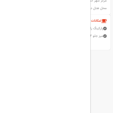
مرکز شهر آنتالیا ۱۸ کیلومتر از هتل فاصله دارد. پارکینگ خصوصی رایگان در
محل هتل در دسترس است.
امکانات و خدمات هتل
پارکینگ رایگان
آسانسور
اتاق خانواده
اینترنت بی سیم رایگان
میز جلو 24 ساعته
استخر روباز
نمایش همه امکانات