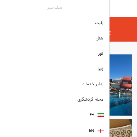
هیلداسیر
بلیت
هیلداسیر
هتل
هتل های آنتالیا
ROYAL HOLIDAY PALACE آنتالیا
هتل
تور
ویزا
سایر خدمات
مجله گردشگری
FA
EN