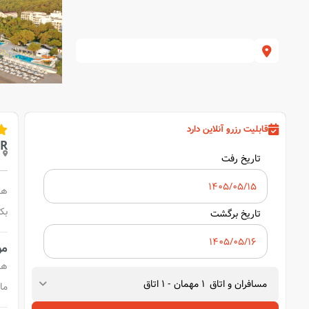
قابلیت رزرو آنلاین دارد
ER
تاریخ رفت
هت
بک
تاریخ برگشت
مو
هت
مسافران و اتاق
1
مهمان
-
1
اتاق
ما