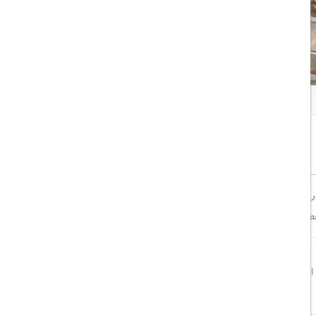
همه تصاویر
اشتراک گذاری:
خوب
8/10
ر ساحل دریای مدیترانه واقع شده است.
این هتل با ترکیبی از طبیعت
ی تعطیلات شما محسوب می‌شود.
 است.
این موقعیت مکانی امکان دسترسی آسان به جاذبه‌های طبیعی