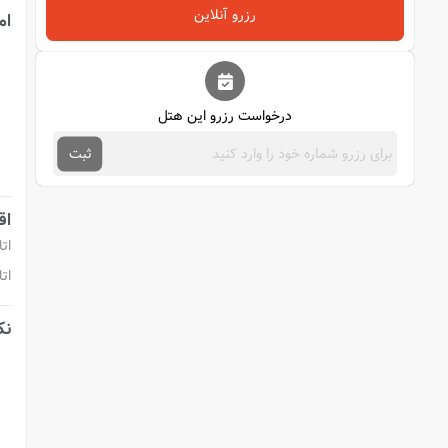
رزرو آنلاین
ام
درخواست رزرو این هتل
ثبت
اق
ات
اتا
نک