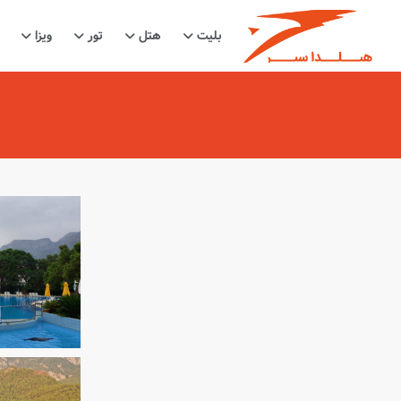
بلیت
هتل
تور
ویزا