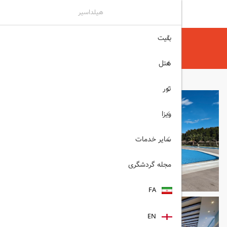
هیلداسیر
بلیت
هیلداسیر
هتل
هتل های آنتالیا
LIMAK LARA آنتالیا
هتل
تور
ویزا
سایر خدمات
مجله گردشگری
FA
EN