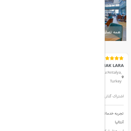
همه تصاویر
LIMAK LARA
Kemerağzı Mah Yaşar Sabutay Bulv. No:360, 07110 Aksu/Antalya,
Turkey
اشتراک گذاری:
تجربه خدماتی در سطح جهانی در هتل و ریزورت لوکس لیماک لارا دلوکس
آنتالیا