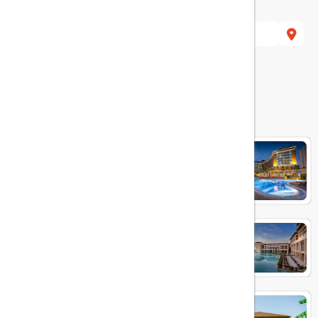
alya, Turkey
هتل های مرتبط
Aska Lara
RIXOS PREMIUM BELEK
IC GREEN PALACE