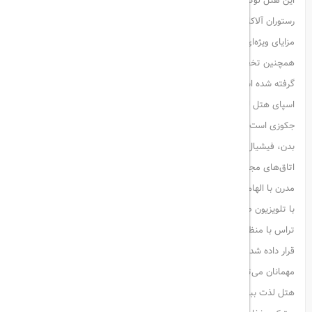
این هتل لوکس ۵ ستاره در منطقه ساحلی لارا واقع شده و دارای چهار
رستوران آلاکارته و یک اسپا وسیع است. تمامی مهمانان در بدو ورود از
مزایای ویژه‌ای همچون سبد میوه رایگان و یک بطری شراب بهره‌مند می‌شوند.
همچنین تخفیف‌های خاصی در اسپا و رستوران‌ها برای مهمانان در نظر
گرفته شده است.
اسپای هتل لیماک لارا شامل حمام ترکی و بخار، استخرهای سرپوشیده و
جکوزی است. همچنین انواع خدمات آرامش‌بخش مانند ماساژهای کامل
بدن، فیشیال صورت و پدیکور نیز ارائه می‌شود.
اتاق‌های مجهز به تهویه مطبوع در هتل لیماک لارا دلوکس دارای دکوراسیونی
مدرن با الهام از سبک ترکی هستند. این اتاق‌ها شامل فضای نشیمن بزرگ
با تلویزیون صفحه‌تخت هستند. برخی از اتاق‌ها دارای جکوزی اختصاصی و
تراس با منظره دریا می‌باشند. سبد میوه رایگان در بدو ورود در تمامی اتاق‌ها
قرار داده شده است.
مهمانان می‌توانند از طعم غذاهای متنوع بین‌المللی در رستوران‌های این
هتل لذت ببرند؛ از جمله غذاهای هندی، تایلندی، ژاپنی، ایتالیایی، مکزیکی