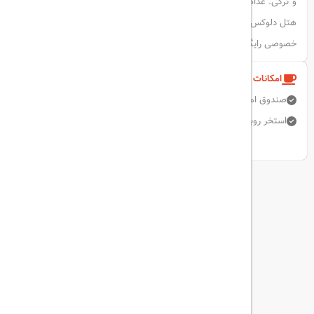
و ترکی. غذاها هم در فضای داخلی و هم در فضای باز سرو می‌شوند.
هتل دلوکس لیماک تنها ۱۰ دقیقه با مرکز شهر آنتالیا فاصله دارد و پارکینگ
خصوصی رایگان نیز در محل در دسترس است.
امکانات و خدمات هتل
صندوق امانات
اینترنت بی سیم رایگان
میز جلو 24 ساعته
رستوران
استخر روباز
برق کفش
نمایش همه امکانات