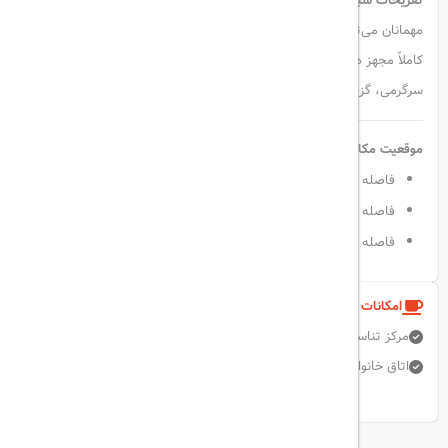
تفریحات شبانه و امکانات ورزشی کامل
مهمانان می‌توانند از برنامه‌های شبانه، اجرای موسیقی و باشگاه ورزشی
کاملاً مجهز هتل استفاده کنند. این هتل برای علاقه‌مندان به ورزش و
سرگرمی، گزینه‌ای فوق‌العاده است.
موقعیت مکانی و جاذبه‌های اطراف
فاصله تا آبشار Manavgat: حدود ۳۵ کیلومتر
فاصله تا شهر باستانی Aspendos: حدود ۳۰ کیلومتر
فاصله تا فرودگاه آنتالیا: تنها ۴۰ کیلومتر
امکانات و خدمات هتل
مرکز تناسب اندام
دربان
فاکس / فتوکپی
پارکینگ رایگان
آسانسور
اتاق خانواده
نمایش همه امکانات