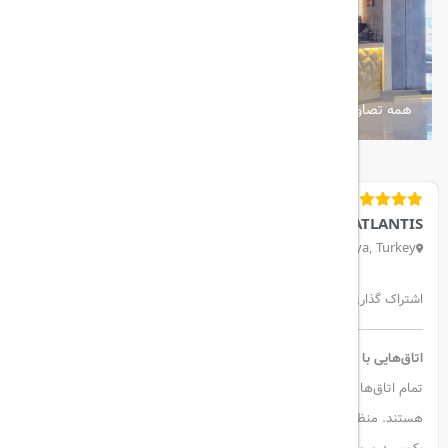
همه تصاویر
LIMAK ATLANTIS
Belek, Kongre Caddesi 12/A, 07506 Serik/Antalya, Turkey
اشتراک گذاری:
اتاق‌هایی با طراحی مدرن و مناظر دل‌انگیز
تمام اتاق‌ها مجهز به سیستم تهویه مطبوع، بالکن مبله، مینی‌بار و تلویزیون
هستند. منظره اتاق‌ها رو به دریا، باغ یا استخر است. همچنین در هر اتاق