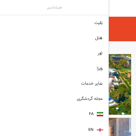
هیلداسیر
بلیت
هیلداسیر
هتل
هتل های آنتالیا
LIMAK ATLANTIS آنتالیا
هتل
تور
ویزا
سایر خدمات
مجله گردشگری
FA
EN