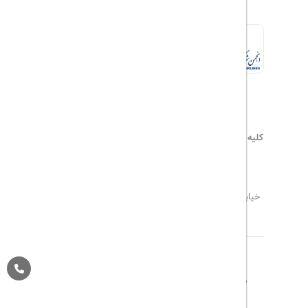
کلیه حقوق این سایت محفوظ و متعلق به
هیلداسیر
می‌باشد
۰۲۱۷۷۶۵۵۹۶۰
info@hildaseir.ir
خیابان شریعتی ، خیابان ملک ، مقابل خیابان ترکمنستان ،
پلاک ۱۸ ، طبقه اول ، واحد ۱
تاریخ مورد نظر خود را وارد کنید
تاریخ مورد نظر خود را وارد کنید
کلاس کابین
درباره ما
تماس با ما
مجله گردشگری
تاریخ رفت
اتاق اول
پیگیری خرید
قوانین و مقررات