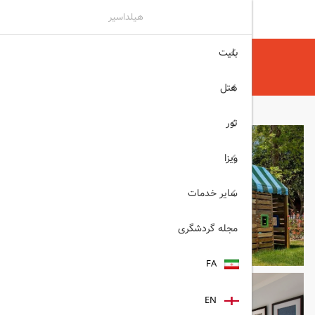
هیلداسیر
بلیت
هیلداسیر
هتل
هتل های آنتالیا
IC GREEN PALACE آنتالیا
هتل
تور
ویزا
سایر خدمات
مجله گردشگری
FA
EN