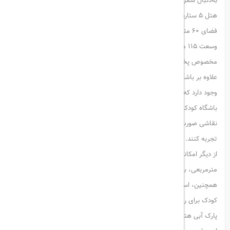
به‌دنبال سفری همراه با آرامش و سرگرمی برای فرزندان خود هستند. این
هتل ۵ ستاره در منطقه لارا آنتالیا واقع شده و دارای باشگاه کودکان مجهز به
فضای ۶۰ مترمربعی برای نقاشی با اسپری، استخر مخصوص بازی کودکان با
وسعت ۱۱۵ مترمربع، دو سالن سینما، اتاق بازی‌های ویدیویی و محوطه
مخصوص پخت پیتزا توسط کودکان می‌باشد.
علاوه بر باشگاه کودکان، یک
باشگاه مخصوص نوجوانان
نیز در این مجموعه
وجود دارد که دارای اتاق بازی ویدیویی، میز دی‌جی و فضای استراحت است.
باشگاه کودک شامل فضای بازی نرم، بلوک‌های اسباب‌بازی و امکانات
نقاشی صورت است تا کودکان در طول اقامت خود لحظاتی الهام‌بخش را
تجربه کنند.
از دیگر امکانات منحصربه‌فرد این مجموعه می‌توان به زمین ماسه‌ای ۴۱
مترمربعی، برنامه‌های عکاسی، چرخ‌وفلک کودکان و تاب زنجیری اشاره کرد.
همچنین، استخر مخصوص نوزادان با مساحت ۳۶ مترمربع و اتاق مراقبت از
کودک برای راحتی والدین در نظر گرفته شده است.
پارک آبی هتل با ۷ سرسره متنوع، هیجان را برای بزرگسالان تضمین می‌کند.