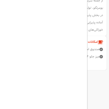
از جمله سرسره‌های جذاب آن می‌توان به
دو سرسره مسابقه‌ای، سوپربول،
بومرنگو، توئیستر، بلک‌هول، مالتی‌اسلاید
و
بدی‌اسلاید
اشاره کرد.
در بخش پذیرایی، ۶ رستوران آلاکارته با غذاهای خاص ژاپنی، ترکی و دریایی
آماده پذیرایی از مهمانان هستند. دو غرفه شیرینی و دسر در طول روز انواع
خوراکی‌های خوشمزه را ارائه می‌دهند.
امکانات و خدمات هتل
صندوق امانات
اتاق خانواده
اینترنت بی سیم رایگان
میز جلو 24 ساعته
رستوران
استخر روباز
نمایش همه امکانات