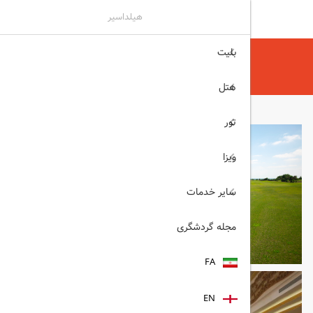
هیلداسیر
بلیت
هیلداسیر
هتل
هتل های آنتالیا
Crystal Tat Beach آنتالیا
هتل
تور
ویزا
سایر خدمات
مجله گردشگری
FA
EN