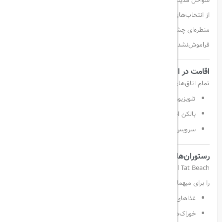
سواحل مدیترانه هستید،
Crystal Tat Beach Golf Resort & Spa
یکی
از انتخاب‌های عالی در منطقه بلک ترکیه محسوب می‌شود. این هتل با
منظره‌ای چشم‌نواز از دریای مدیترانه و کوه‌های توروس، تجربه‌ای
فراموش‌نشدنی را برای شما رقم خواهد زد.
اقامت در اتاق‌هایی راحت و مجهز
تمام اتاق‌های این مجموعه دارای:
تلویزیون ماهواره‌ای
بالکن اختصاصی با چشم‌انداز زیبا
سرویس بهداشتی مجهز به سشوار
رستوران‌ها و غذاهای متنوع
Crystal Tat Beach با ۴ رستوران اختصاصی، طعم‌هایی متنوع از سراسر دنیا
را برای میهمانان خود فراهم کرده است:
غذاهای اصیل
ترکی
خوراک‌های
مکزیکی