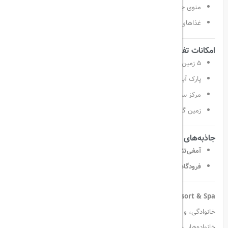
منوی جذاب
ایتالیایی
غذاهای دریایی تازه و خوش‌طعم
امکانات تفریحی و ورزشی
۵ زمین تنیس
پارک آبی با سرسره‌های جذاب
مرکز سلامت و تناسب اندام
زمین گلف ۲۷ حفره‌ای در فاصله کمتر از ۸۰۰ متر از هتل
جاذبه‌های نزدیک
آمفی‌تئاتر باستانی آسپندوس
، تنها ۱۰ دقیقه با خودرو
فرودگاه بین‌المللی آنتالیا
در فاصله ۳۰ کیلومتری
Crystal Tat Beach Golf Resort & Spa
با خدمات سطح بالا، محیطی
خانوادگی، و سرگرمی‌های بی‌پایان، انتخابی مناسب برای زوج‌ها و
خانواده‌هایی‌ست که به‌دنبال تجربه‌ای متفاوت در سواحل ترکیه هستند.