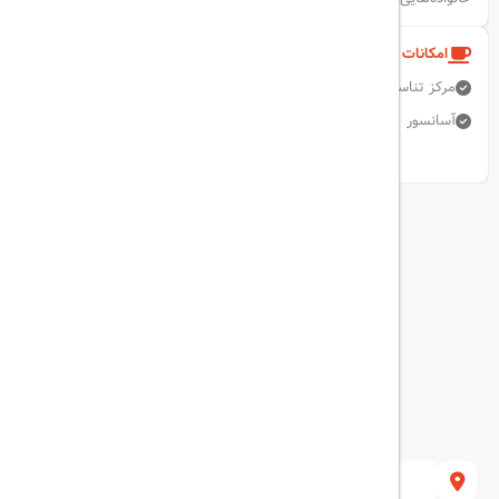
امکانات و خدمات هتل
مرکز تناسب اندام
دربان
تبدیل ارز
فاکس / فتوکپی
پارکینگ رایگان
آسانسور
نمایش همه امکانات