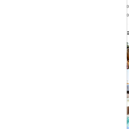
نمایشگاه
13
هتل داخلی
64
محبوب ترین مطالب
1403/06/06
ویزای رایگان پاکستان برای
ایرانیان
1403/06/28
پروازهای مستقیم پگاسوس از
اصفهان به ترکیه
1403/09/05
چشمه آبگرم شاهان گرماب