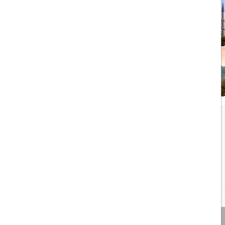
1403/05/20
رشد گردشگری ترکیه
1404/05/23
10 مقصد رویایی برای عاشقان
طبیعت