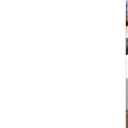
1403/05/20
رشد گردشگری ترکیه
1404/05/23
10 مقصد رویایی برای عاشقان
طبیعت