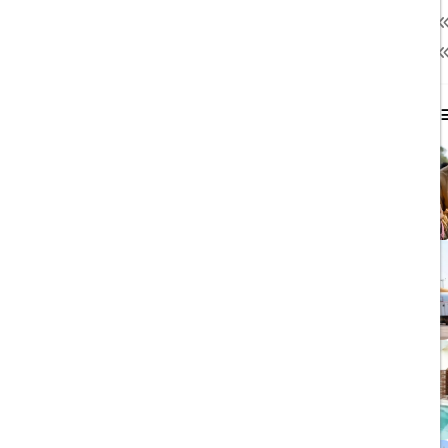
نمایشگاه
13
هتل داخلی
64
محبوب ترین مطالب
1403/06/06
ویزای رایگان پاکستان برای
ایرانیان
1403/06/28
پروازهای مستقیم پگاسوس از
اصفهان به ترکیه
1403/09/05
چشمه آبگرم شاهان گرماب