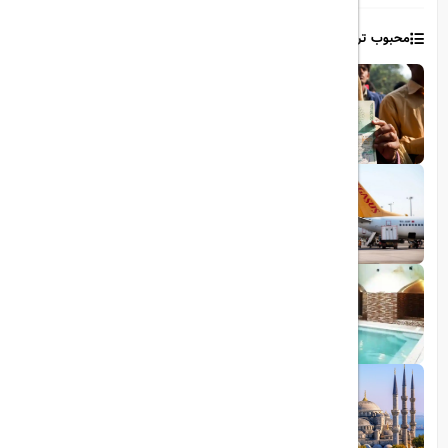
محبوب ترین مطالب
1403/06/06
ویزای رایگان پاکستان برای ایرانیان
1403/06/28
پروازهای مستقیم پگاسوس از اصفهان به
ترکیه
1403/09/05
چشمه آبگرم شاهان گرماب
1403/05/20
رشد گردشگری ترکیه