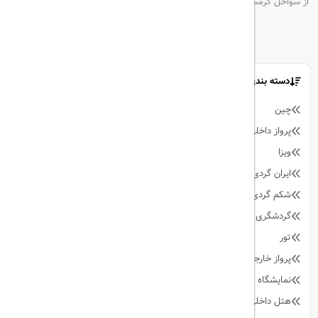
از سواحل گرمسیری تا شهرهای فرهنگی
دسته بندی مطالب
چین
9
پرواز داخلی
128
ویزا
59
ایران گردی
34
شکم گردی
27
گردشگری
342
تور
90
پرواز خارجی
158
نمایشگاه
13
هتل داخلی
64