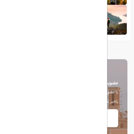
1404/05/23
10 مقصد رویایی برای عاشقان طبیعت
عضویت در خبرنامه
با عضویت در خبرنامه، از آخرین اخبار، پیشنهادها و تخفیف ها
باخبر شوید