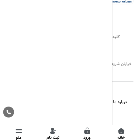
کلیه حقوق این سایت محفوظ و متعلق به
هیلداسیر
می‌باشد
۰۲۱۷۷۶۵۵۹۶۰
info@hildaseir.ir
خیابان شریعتی ، خیابان ملک ، مقابل خیابان ترکمنستان ، پلاک ۱۸ ، طبقه
اول ، واحد ۱
درباره ما
تماس با ما
مجله گردشگری
پیگیری خرید
قوانین و مقررات
Pargan System
Designed By :
خانه
ورود
ثبت نام
منو