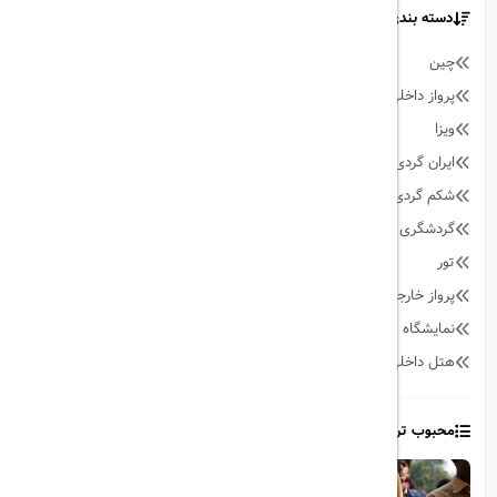
دسته بندی مطالب
چین
9
پرواز داخلی
128
ویزا
59
ایران گردی
34
شکم گردی
27
گردشگری
342
تور
90
پرواز خارجی
158
نمایشگاه
13
هتل داخلی
64
محبوب ترین مطالب