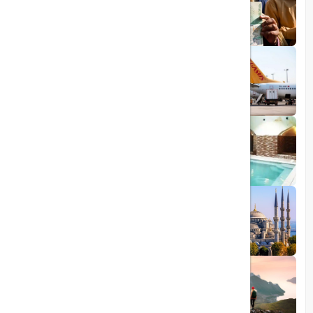
1403/06/06
ویزای رایگان پاکستان برای ایرانیان
1403/06/28
پروازهای مستقیم پگاسوس از اصفهان به
ترکیه
1403/09/05
چشمه آبگرم شاهان گرماب
1403/05/20
رشد گردشگری ترکیه
1404/05/23
10 مقصد رویایی برای عاشقان طبیعت