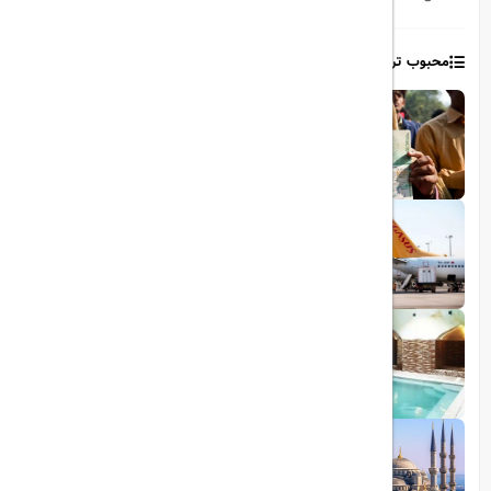
محبوب ترین مطالب
1403/06/06
ویزای رایگان پاکستان برای ایرانیان
1403/06/28
پروازهای مستقیم پگاسوس از اصفهان به
ترکیه
1403/09/05
چشمه آبگرم شاهان گرماب
1403/05/20
رشد گردشگری ترکیه