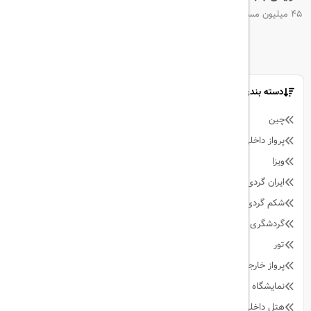
۴۵ میلیون مسافر در نیمه اول سال ۲۰۲۴
دسته بندی مطالب
چین
9
پرواز داخلی
128
ویزا
59
ایران گردی
34
شکم گردی
27
گردشگری
342
تور
90
پرواز خارجی
158
نمایشگاه
13
هتل داخلی
64