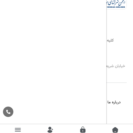
کلیه حقوق این سایت محفوظ و متعلق به
هیلداسیر
می‌باشد
۰۲۱۷۷۶۵۵۹۶۰
info@hildaseir.ir
خیابان شریعتی ، خیابان ملک ، مقابل خیابان ترکمنستان ، پلاک ۱۸ ، طبقه
اول ، واحد ۱
درباره ما
تماس با ما
مجله گردشگری
پیگیری خرید
قوانین و مقررات
Pargan System
Designed By :