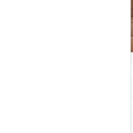
۰۲۱۷۷۶۵۵۹۶۰
info@hildaseir.ir
خیابان شریعتی ، خیابان ملک ، مقابل خیابان
ترکمنستان ، پلاک ۱۸ ، طبقه اول ، واحد ۱