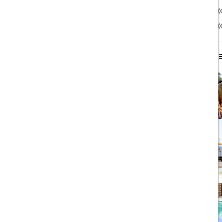
نمایشگاه
13
هتل داخلی
64
محبوب ترین مطالب
1403/06/06
ویزای رایگان پاکستان برای
ایرانیان
1403/06/28
پروازهای مستقیم پگاسوس از
اصفهان به ترکیه
1403/09/05
چشمه آبگرم شاهان گرماب