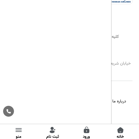
کلیه حقوق این سایت محفوظ و متعلق به
هیلداسیر
می‌باشد
۰۲۱۷۷۶۵۵۹۶۰
info@hildaseir.ir
خیابان شریعتی ، خیابان ملک ، مقابل خیابان ترکمنستان ، پلاک ۱۸ ، طبقه
اول ، واحد ۱
درباره ما
تماس با ما
مجله گردشگری
پیگیری خرید
قوانین و مقررات
Pargan System
Designed By :
خانه
ورود
ثبت نام
منو