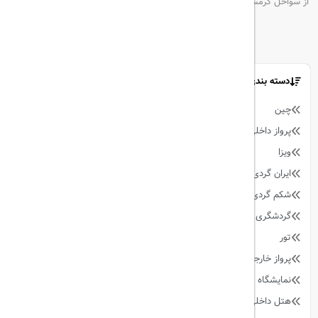
از سواحل گرمسیری تا شهرهای فرهنگی
دسته بندی مطالب
چین
9
پرواز داخلی
128
ویزا
59
ایران گردی
34
شکم گردی
27
گردشگری
342
تور
90
پرواز خارجی
158
نمایشگاه
13
هتل داخلی
64