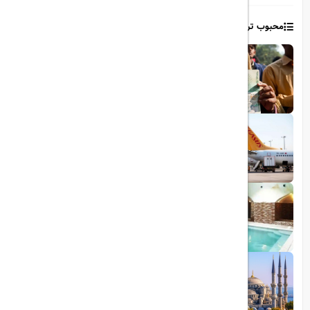
محبوب ترین مطالب
1403/06/06
ویزای رایگان پاکستان برای ایرانیان
1403/06/28
پروازهای مستقیم پگاسوس از اصفهان به
ترکیه
1403/09/05
چشمه آبگرم شاهان گرماب
1403/05/20
رشد گردشگری ترکیه