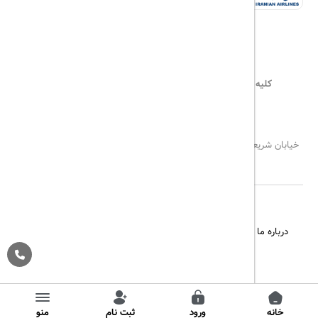
کلیه حقوق این سایت محفوظ و متعلق به
هیلداسیر
می‌باشد
۰۲۱۷۷۶۵۵۹۶۰
info@hildaseir.ir
خیابان شریعتی ، خیابان ملک ، مقابل خیابان ترکمنستان ، پلاک ۱۸ ، طبقه
اول ، واحد ۱
درباره ما
تماس با ما
مجله گردشگری
پیگیری خرید
قوانین و مقررات
Pargan System
Designed By :
خانه
ورود
ثبت نام
منو