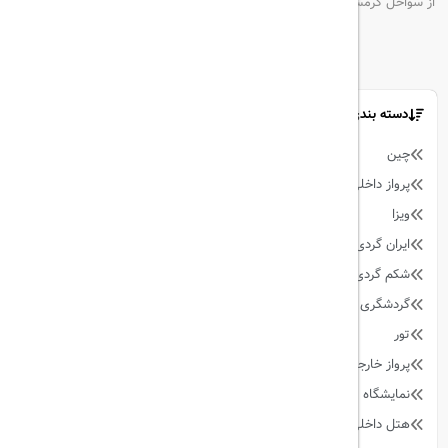
از سواحل گرمسیری تا شهرهای فرهنگی
دسته بندی مطالب
چین
9
پرواز داخلی
128
ویزا
59
ایران گردی
34
شکم گردی
27
گردشگری
342
تور
90
پرواز خارجی
158
نمایشگاه
13
هتل داخلی
64