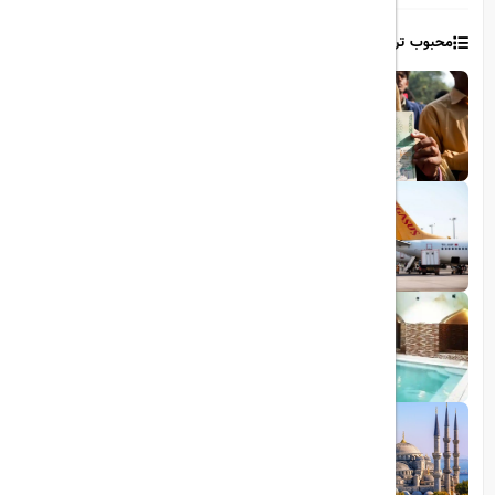
محبوب ترین مطالب
1403/06/06
ویزای رایگان پاکستان برای ایرانیان
1403/06/28
پروازهای مستقیم پگاسوس از اصفهان به
ترکیه
1403/09/05
چشمه آبگرم شاهان گرماب
1403/05/20
رشد گردشگری ترکیه