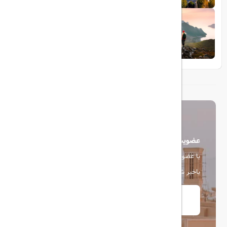
1404/05/23
10 مقصد رویایی برای عاشقان طبیعت
عضویت در خبرنامه
با عضویت در خبرنامه، از آخرین اخبار، پیشنهادها و تخفیف ها
باخبر شوید