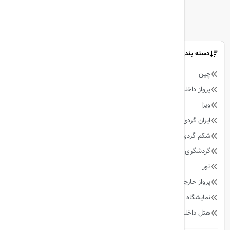
دسته بندی مطالب
چین
9
پرواز داخلی
128
ویزا
59
ایران گردی
34
شکم گردی
27
گردشگری
342
تور
90
پرواز خارجی
158
نمایشگاه
13
هتل داخلی
64