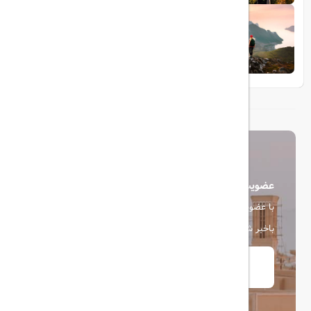
1404/05/23
10 مقصد رویایی برای عاشقان طبیعت
عضویت در خبرنامه
با عضویت در خبرنامه، از آخرین اخبار، پیشنهادها و تخفیف ها
باخبر شوید