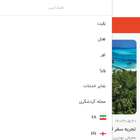
هیلداسیر
بلیت
هیلداسیر
مجله گردشگری
هتل
تور
ویزا
سایر خدمات
مجله گردشگری
FA
1403/05/20
تجربه سفر لوکس به جزایر مالدیو
EN
معرفی بهترین استراحتگاه‌های ۵ ستاره