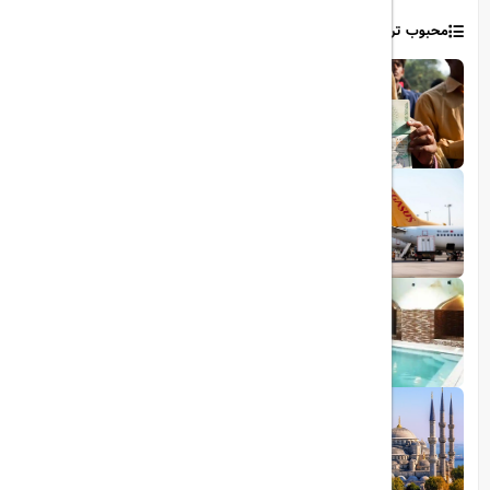
محبوب ترین مطالب
1403/06/06
ویزای رایگان پاکستان برای ایرانیان
1403/06/28
پروازهای مستقیم پگاسوس از اصفهان به
ترکیه
1403/09/05
چشمه آبگرم شاهان گرماب
1403/05/20
رشد گردشگری ترکیه