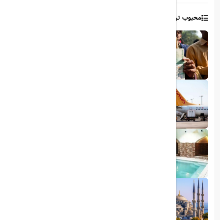
محبوب ترین مطالب
1403/06/06
ویزای رایگان پاکستان برای ایرانیان
1403/06/28
پروازهای مستقیم پگاسوس از اصفهان به
ترکیه
1403/09/05
چشمه آبگرم شاهان گرماب
1403/05/20
رشد گردشگری ترکیه