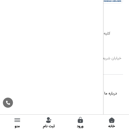
کلیه حقوق این سایت محفوظ و متعلق به
هیلداسیر
می‌باشد
۰۲۱۷۷۶۵۵۹۶۰
info@hildaseir.ir
خیابان شریعتی ، خیابان ملک ، مقابل خیابان ترکمنستان ، پلاک ۱۸ ، طبقه
اول ، واحد ۱
درباره ما
تماس با ما
مجله گردشگری
پیگیری خرید
قوانین و مقررات
Pargan System
Designed By :
خانه
ورود
ثبت نام
منو