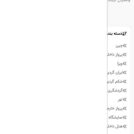
واقعیتی ترسناک یا نگرانی بی‌مورد؟
دسته بندی مطالب
چین
9
پرواز داخلی
128
ویزا
59
ایران گردی
34
شکم گردی
27
گردشگری
342
تور
90
پرواز خارجی
158
نمایشگاه
13
هتل داخلی
64