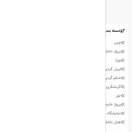
دسته بندی مطالب
چین
9
پرواز داخلی
128
ویزا
59
ایران گردی
34
شکم گردی
27
گردشگری
342
تور
90
پرواز خارجی
158
نمایشگاه
13
هتل داخلی
64