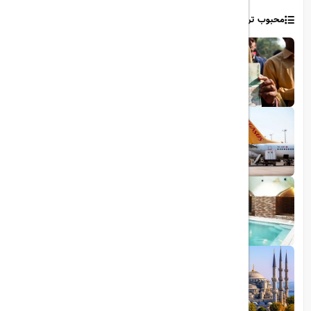
محبوب ترین مطالب
1403/06/06
ویزای رایگان پاکستان برای ایرانیان
1403/06/28
پروازهای مستقیم پگاسوس از اصفهان به
ترکیه
1403/09/05
چشمه آبگرم شاهان گرماب
1403/05/20
رشد گردشگری ترکیه