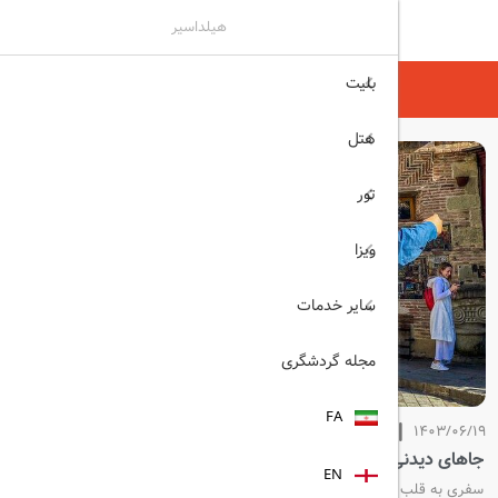
هیلداسیر
بلیت
هیلداسیر
مجله گردشگری
هتل
تور
ویزا
سایر خدمات
مجله گردشگری
FA
1403/06/19
جاهای دیدنی تفلیس
EN
سفری به قلب تاریخ و فرهنگ گرجستان