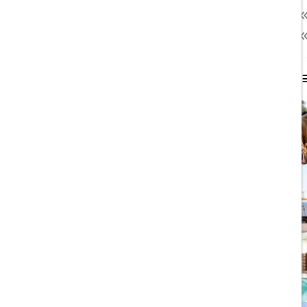
نمایشگاه
13
هتل داخلی
64
محبوب ترین مطالب
1403/06/06
ویزای رایگان پاکستان برای
ایرانیان
1403/06/28
پروازهای مستقیم پگاسوس از
اصفهان به ترکیه
1403/09/05
چشمه آبگرم شاهان گرماب