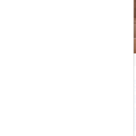
۰۲۱۷۷۶۵۵۹۶۰
info@hildaseir.ir
خیابان شریعتی ، خیابان ملک ، مقابل خیابان
ترکمنستان ، پلاک ۱۸ ، طبقه اول ، واحد ۱