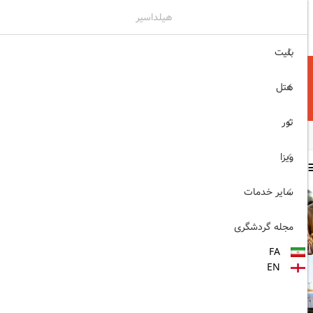
هیلداسیر
۰۲۱۷۷۶۵۵۹۶۰
ثبت نام , ورود
بلیت
هتل
تور
ویزا
سایر مطالب
سایر خدمات
1403/06/06
ویزای رایگان پاکستان برای
مجله گردشگری
ایرانیان
FA
1403/06/28
EN
پروازهای مستقیم پگاسوس از
اصفهان به ترکیه