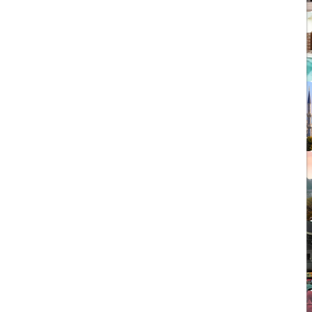
1403/09/05
چشمه آبگرم شاهان گرماب
1403/05/20
رشد گردشگری ترکیه
1404/05/23
10 مقصد رویایی برای عاشقان
طبیعت
1403/06/05
راهنمای کامل فرودگاه صبیحا
1403/06/25