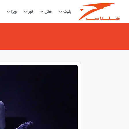
بلیت
هتل
تور
ویزا