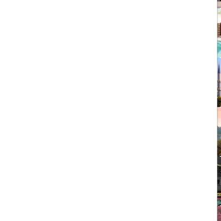
1403/09/05
چشمه آبگرم شاهان گرماب
1403/05/20
رشد گردشگری ترکیه
1404/05/23
10 مقصد رویایی برای عاشقان
طبیعت
1403/06/05
راهنمای کامل فرودگاه صبیحا
1403/06/25