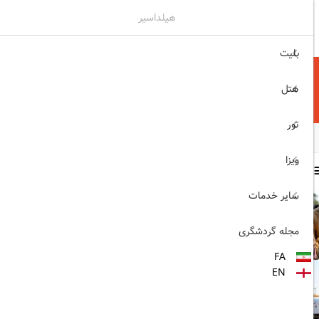
هیلداسیر
۰۲۱۷۷۶۵۵۹۶۰
ثبت نام , ورود
بلیت
هتل
تور
ویزا
سایر مطالب
سایر خدمات
1403/06/06
ویزای رایگان پاکستان برای
مجله گردشگری
ایرانیان
FA
1403/06/28
EN
پروازهای مستقیم پگاسوس از
اصفهان به ترکیه