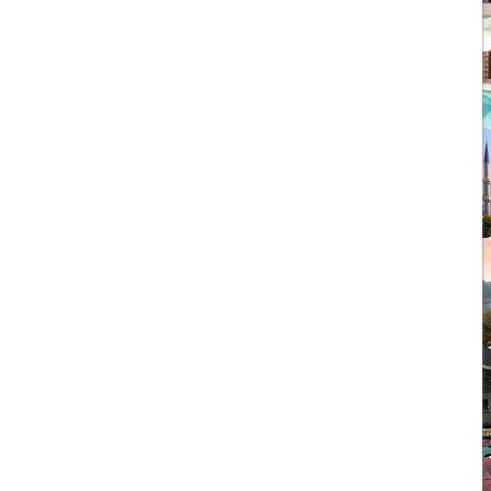
1403/09/05
چشمه آبگرم شاهان گرماب
1403/05/20
رشد گردشگری ترکیه
1404/05/23
10 مقصد رویایی برای عاشقان
طبیعت
1403/06/05
راهنمای کامل فرودگاه صبیحا
1403/06/25