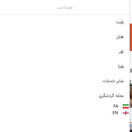
هیلداسیر
۰۲۱۷۷۶۵۵۹۶۰
ثبت نام , ورود
بلیت
هتل
تور
ویزا
سایر مطالب
سایر خدمات
1403/06/06
ویزای رایگان پاکستان برای
مجله گردشگری
ایرانیان
FA
1403/06/28
EN
پروازهای مستقیم پگاسوس از
اصفهان به ترکیه