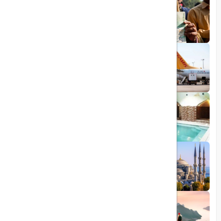
1403/06/06
ویزای رایگان پاکستان برای ایرانیان
1403/06/28
پروازهای مستقیم پگاسوس از اصفهان به
ترکیه
1403/09/05
چشمه آبگرم شاهان گرماب
1403/05/20
رشد گردشگری ترکیه
1404/05/23
10 مقصد رویایی برای عاشقان طبیعت