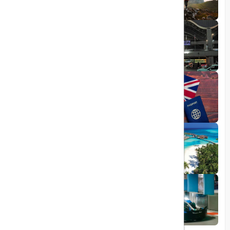
1403/06/05
راهنمای کامل فرودگاه صبیحا
1403/06/25
ویزای الکترونیکی بریتانیا
1403/05/20
تجربه سفر لوکس به جزایر مالدیو
1403/05/20
پرواز داخلی
تجربه‌ای هیجان‌انگیز در قلب لوکس ابوظبی