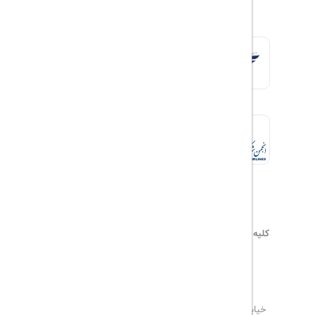
کلیه حقوق این سایت محفوظ و متعلق به
هیلداسیر
می‌باشد
۰۲۱۷۷۶۵۵۹۶۰
info@hildaseir.ir
خیابان شریعتی ، خیابان ملک ، مقابل خیابان ترکمنستان ،