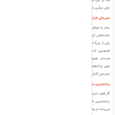
یک در این شهر با ترکیبی از هیجان و لوکس‌گرایی، تجربه‌ای متفاوت از هر
جای دیگری در جهان فراهم می‌کند.
تجربه‌ای فراتر از مسابقات
سفر به ابوظبی برای تماشای مسابقات فرمول یک، فرصتی بی‌نظیر برای کشف
جاذبه‌های گردشگری این شهر نیز است. از بازدید از مسجد بزرگ شیخ زاید که
یکی از بزرگ‌ترین مساجد جهان است، تا خرید در مراکز خرید لوکس و مدرن، و
همچنین لذت بردن از ساحل‌های زیبای این شهر، همگی در انتظار شما
هستند. همچنین جزیره‌ی یاس که میزبان پیست مسابقات است، امکاناتی
چون پارک‌های موضوعی، هتل‌های پنج‌ستاره و رستوران‌های مجلل را برای یک
تجربه‌ی کامل گردشگری فراهم می‌آورد.
برنامه‌ریزی سفر
اگر قصد دارید تا در مسابقات فرمول یک ابوظبی ۲۰۲۴ شرکت کنید، بهتر است
برنامه‌ریزی خود را زودتر آغاز کنید. بلیت‌های مسابقه به سرعت به فروش
می‌رسند و پیدا کردن اقامتگاه‌های مناسب در نزدیکی پیست نیز نیازمند زمان و