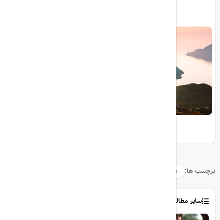
12 جشن سنتی و فستیوال معروف تایلند
10 مقصد رویایی برای عاشقان طبیعت
برچسب ها:
فرمول1
ابوظبی
امارات
سایر مطالب