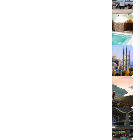
ترکیه
1403/09/05
چشمه آبگرم شاهان گرماب
1403/05/20
رشد گردشگری ترکیه
1404/05/23
10 مقصد رویایی برای عاشقان طبیعت
1403/06/05
راهنمای کامل فرودگاه صبیحا