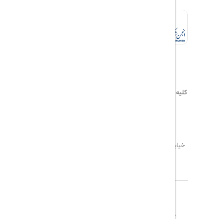
کلیه حقوق این سایت محفوظ و متعلق به
هیلداسیر
می‌باشد
۰۲۱۷۷۶۵۵۹۶۰
info@hildaseir.ir
خیابان شریعتی ، خیابان ملک ، مقابل خیابان ترکمنستان ،
پلاک ۱۸ ، طبقه اول ، واحد ۱
درباره ما
تماس با ما
مجله گردشگری