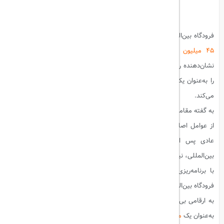
فرودگاه بین‌المللی دبی در نیمه اول سال ۲۰۲۴ میلادی با جابه‌جایی بیش از
۴۵ میلیون مسافر
، رکورد جدیدی در تاریخ خود ثبت کرد. این میزان،
نشان‌دهنده رشد قابل‌توجهی نسبت به سال‌های گذشته است و موقعیت دبی
را به‌عنوان یکی از
پررفت‌وآمدترین مراکز حمل و نقل هوایی
در جهان تقویت
می‌کند.
به گفته مقامات فرودگاه،
افزایش تعداد پروازها و گسترش مقاصد بین‌المللی،
از عوامل اصلی این رشد چشمگیر بوده‌اند. افزون بر این، بازگشت به شرایط
عادی پس از محدودیت‌های همه‌گیری و افزایش تقاضا برای سفرهای
بین‌المللی، نیز نقش مهمی در این روند ایفا کرده است.
با برنامه‌ریزی برای توسعه زیرساخت‌ها و افزایش ظرفیت پذیرش مسافر،
فرودگاه بین‌المللی دبی انتظار دارد تا پایان سال ۲۰۲۴، تعداد مسافران خود را
به ارقامی بی‌سابقه برساند. این موفقیت، تأکیدی است بر نقش کلیدی دبی
به‌عنوان یک
مرکز حمل و نقل جهانی
و مقصد محبوب گردشگری