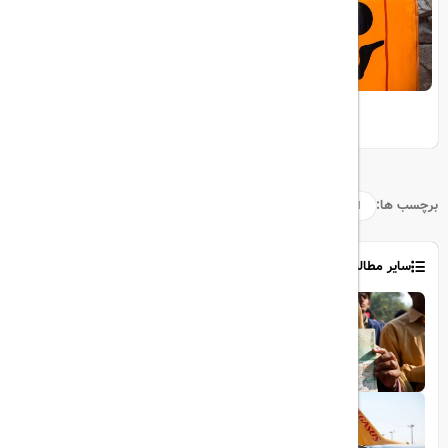
هالووین در لگولند دبی
برچسب ها:
امارات
دبی
فرودگاه
سایر مطالب
1403/06/06
ویزای رایگان پاکستان برای ایرانیان
1403/06/28
پروازهای مستقیم پگاسوس از اصفهان به