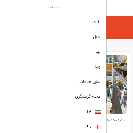
هیلداسیر
بلیت
هیلداسیر
مجله گردشگری
افزایش جابه‌جایی مسافران فرودگاه دبی
هتل
تور
ویزا
سایر خدمات
مجله گردشگری
FA
1403/05/20
کپی لینک مطلب
EN
اشتراک گذاری: