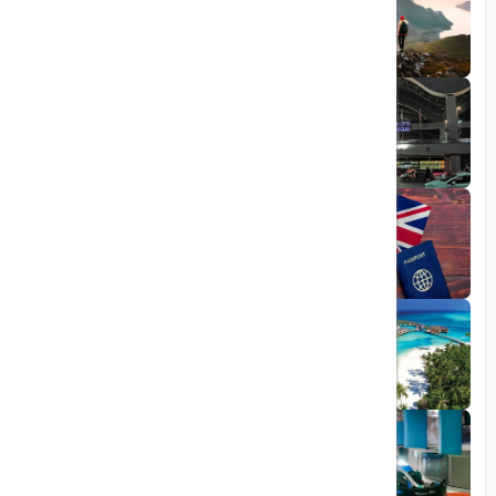
10 مقصد رویایی برای عاشقان طبیعت
1403/06/05
راهنمای کامل فرودگاه صبیحا
1403/06/25
ویزای الکترونیکی بریتانیا
1403/05/20
تجربه سفر لوکس به جزایر مالدیو
1403/05/20
پرواز داخلی
تجربه‌ای هیجان‌انگیز در قلب لوکس ابوظبی