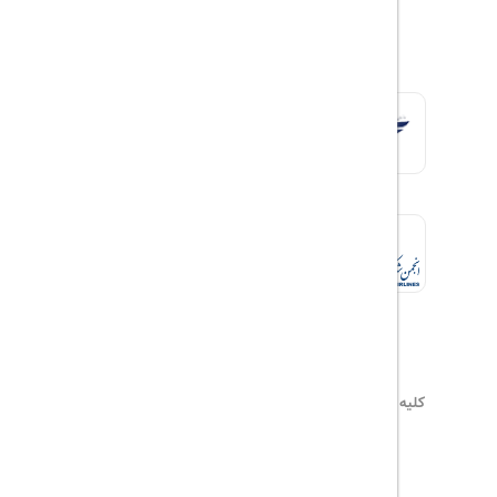
کلیه حقوق این سایت محفوظ و متعلق به
هیلداسیر
می‌باشد
۰۲۱۷۷۶۵۵۹۶۰
info@hildaseir.ir