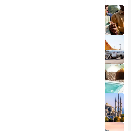
1403/06/06
ویزای رایگان پاکستان برای ایرانیان
1403/06/28
پروازهای مستقیم پگاسوس از اصفهان به
ترکیه
1403/09/05
چشمه آبگرم شاهان گرماب
1403/05/20
رشد گردشگری ترکیه
1404/05/23