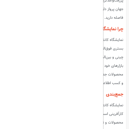
پررفت‌وآمدترین فرودگاه‌های چین است که به بیش از ۲۲۰ مقصد در سراسر
جهان پرواز دارد. از فرودگاه تا مرکز نمایشگاه حدود ۴۰ دقیقه با تاکسی یا مترو
فاصله دارید.
چرا نمایشگاه کانتون برای تجار مهم است؟
نمایشگاه کانتون به‌عنوان یکی از بزرگ‌ترین نمایشگاه‌های تجاری در جهان،
بستری فوق‌العاده برای شرکت‌ها و تجار فراهم می‌کند تا با تأمین‌کنندگان
چینی و بین‌المللی ملاقات کنند، قراردادهای تجاری جدید منعقد کنند و
بازارهای خود را گسترش دهند. این نمایشگاه نه تنها مکانی برای مشاهده
محصولات جدید است، بلکه فرصتی است برای ایجاد روابط طولانی‌مدت تجاری
و کسب اطلاعات ارزشمند درباره روندهای بازار جهانی.
جمع‌بندی
نمایشگاه کانتون ۲۰۲۴ فرصتی استثنایی برای هر تاجر، سرمایه‌گذار یا
کارآفرینی است که به دنبال گسترش شبکه تجاری خود و آشنایی با جدیدترین
محصولات و نوآوری‌های جهانی است. این نمایشگاه به دلیل تنوع گسترده