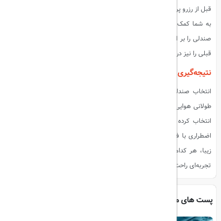
قبل از رزرو پرواز، از ابزارهای آنلاین مانند SeatGuru استفاده کنید. این ابزارها
به شما کمک می‌کنند تا نقشه صندلی‌های هواپیما را بررسی کرده و بهترین
صندلی را بر اساس نیازهای خود انتخاب کنید. شما می‌توانید نظرات مسافران
قبلی را نیز در مورد هر صندلی مشاهده کنید و تصمیم بهتری بگیرید.
نتیجه‌گیری
انتخاب صندلی مناسب می‌تواند تفاوت زیادی در تجربه شما از یک سفر
طولانی هوایی ایجاد کند. با توجه به نیازهای خود، می‌توانید بهترین صندلی را
انتخاب کرده و از سفرتان لذت بیشتری ببرید. از صندلی‌های ردیف خروج
اضطراری با فضای بیشتر برای پاها گرفته تا صندلی‌های کنار پنجره با مناظر
زیبا، هر کدام مزایای خاص خود را دارند. با تحقیق و بررسی قبل از پرواز،
تجربه‌ای راحت‌تر و لذت‌بخش‌تر خواهید داشت.
پست های مرتبط