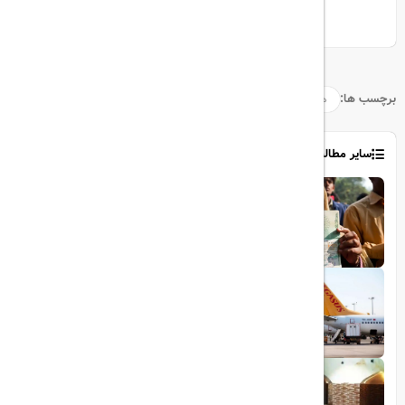
چرا همیشه هواپیما سرد است؟
برچسب ها:
هواپیما
صندلی
پرواز
بلیت
سایر مطالب
1403/06/06
ویزای رایگان پاکستان برای ایرانیان
1403/06/28
پروازهای مستقیم پگاسوس از اصفهان به
ترکیه
1403/09/05
چشمه آبگرم شاهان گرماب