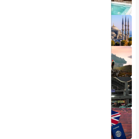
1403/05/20
رشد گردشگری ترکیه
1404/05/23
10 مقصد رویایی برای عاشقان طبیعت
1403/06/05
راهنمای کامل فرودگاه صبیحا
1403/06/25
ویزای الکترونیکی بریتانیا