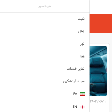
هیلداسیر
بلیت
هیلداسیر
مجله گردشگری
بهترین صندلی هواپیما
هتل
تور
ویزا
سایر خدمات
مجله گردشگری
FA
1403/06/11
کپی لینک مطلب
EN
اشتراک گذاری: