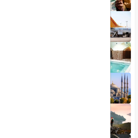
1403/06/28
پروازهای مستقیم پگاسوس از اصفهان به
ترکیه
1403/09/05
چشمه آبگرم شاهان گرماب
1403/05/20
رشد گردشگری ترکیه
1404/05/23
10 مقصد رویایی برای عاشقان طبیعت