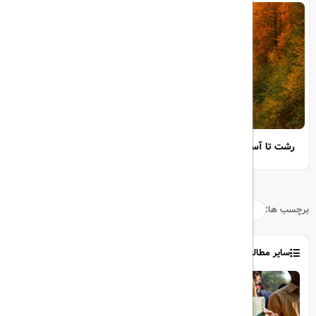
رشت تا آستارا؛ مسیر حیاتی کریدور شمال–جنوب به کجا رسیده است؟
برچسب ها:
سایر مطالب
1403/06/06
ویزای رایگان پاکستان برای ایرانیان