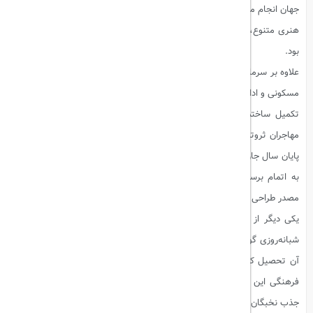
جهان انجام می‌شود. موزه گوگنهایم، با طراحی معماران برجسته و مجموعه‌های
هنری متنوع، به‌طور یقین یکی از نمادهای برجسته این تحول فرهنگی خواهد
بود.
علاوه بر سرمایه‌گذاری در بخش‌های فرهنگی، ابوظبی به توسعه زیرساخت‌های
مسکونی و اداری نیز توجه ویژه‌ای دارد. این امارت میلیاردها دلار برای ساخت و
تکمیل ساختمان‌های مسکونی جدید سرمایه‌گذاری کرده است که به جذب
مهاجران ثروتمند و حرفه‌ای از سراسر جهان کمک می‌کند. انتظار می‌رود که تا
پایان سال جاری میلادی، ساخت 8 هزار و 660 واحد مسکونی جدید در ابوظبی
به اتمام برسد. همچنین، 56 هزار متر مربع فضای اداری عمدتاً در میدان
مصدر طراحی شده و به بهره‌برداری خواهد رسید.
یکی دیگر از جنبه‌های جذاب فرهنگی ابوظبی، افتتاح اولین پردیس مدرسه
شبانه‌روزی گوردونستون در جزیره جبیل است. این مدرسه که پادشاه چارلز در
آن تحصیل کرده است، با افتتاح پردیس خود در ابوظبی، به ارزش و اهمیت
فرهنگی این امارت افزوده و نشان می‌دهد که ابوظبی به‌طور جدی در حال
جذب نخبگان علمی و فرهنگی جهان است.