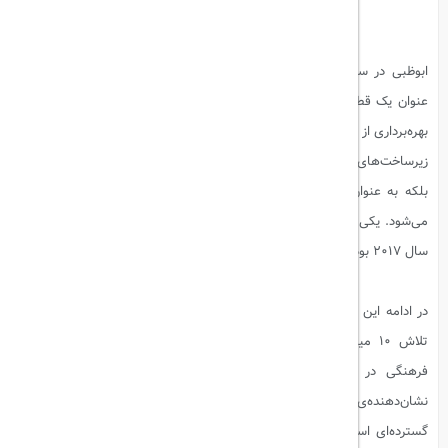
ابوظبی در سال‌های اخیر به‌طور چشمگیری در جهت تقویت جایگاه خود به
عنوان یک قطب فرهنگی برجسته در منطقه حرکت کرده است. این امارت با
بهره‌برداری از منابع مالی قابل‌توجه و برنامه‌ریزی‌های استراتژیک، در حال ایجاد
زیرساخت‌های فرهنگی و لوکس است که نه تنها گردشگران را جذب می‌کند،
بلکه به عنوان یک مرکز فرهنگی و هنری نیز در سطح بین‌المللی شناخته
می‌شود. یکی از نمادهای این حرکت فرهنگی، افتتاح شعبه‌ای از موزه لوور در
سال 2017 بود که به‌سرعت به یکی از جاذبه‌های برجسته ابوظبی تبدیل شد.
بیشتر بخوانید:
ابوظبی، امن‌ ترین شهر جهان شد
در ادامه این مسیر، ابوظبی در حال ساخت موزه گوگنهایم است که بخشی از
تلاش 10 میلیارد دلاری این امارت برای تقویت گردشگری و فعالیت‌های
فرهنگی در امارات متحده عربی محسوب می‌شود. این پروژه نه تنها
نشان‌دهنده‌ی تعهد ابوظبی به هنر و فرهنگ است، بلکه بیانگر تلاش‌های
گسترده‌ای است که برای تبدیل این شهر به یکی از مهم‌ترین مراکز فرهنگی