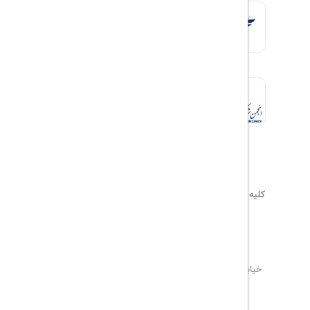
کلیه حقوق این سایت محفوظ و متعلق به
هیلداسیر
می‌باشد
۰۲۱۷۷۶۵۵۹۶۰
info@hildaseir.ir
خیابان شریعتی ، خیابان ملک ، مقابل خیابان ترکمنستان ،
پلاک ۱۸ ، طبقه اول ، واحد ۱