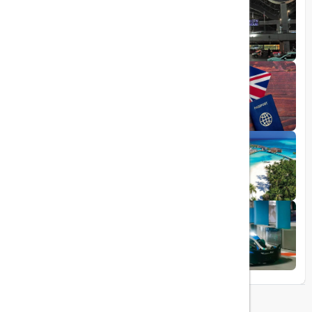
1403/06/05
راهنمای کامل فرودگاه صبیحا
1403/06/25
ویزای الکترونیکی بریتانیا
1403/05/20
تجربه سفر لوکس به جزایر مالدیو
1403/05/20
پرواز داخلی
تجربه‌ای هیجان‌انگیز در قلب لوکس ابوظبی