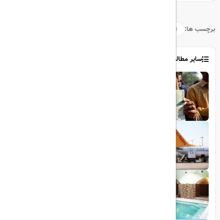
برچسب ها:
اروپا
شنگن
سفر
سایر مطالب
1403/06/06
ویزای رایگان پاکستان برای ایرانیان
1403/06/28
پروازهای مستقیم پگاسوس از اصفهان به
ترکیه
1403/09/05
چشمه آبگرم شاهان گرماب