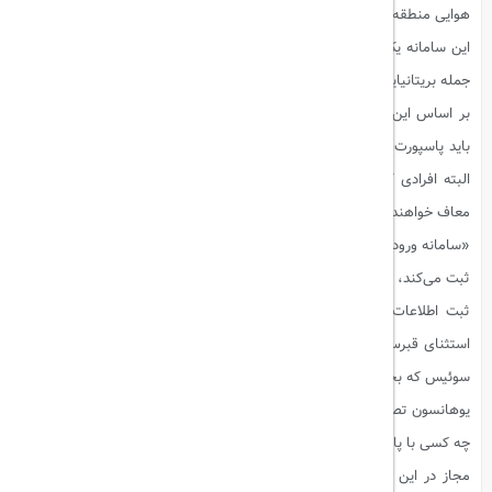
هوایی منطقه شنگن با چالش‌هایی روبه‌رو شد.
این سامانه یک سیستم ثبت‌نام خودکار برای مسافران خارج از اتحادیه اروپا از
جمله بریتانیایی‌ها است که به حوزه شنگن وارد یا از آن خارج می‌شوند.
بر اساس این سیستم، مسافران هنگام عبور از مرزهای خارجی اتحادیه اروپا
باید پاسپورت یا اسناد سفر خود را در کیوسک‌های سلف‌سرویس اسکن کنند.
البته افرادی که دارای مدرک اقامتی یا ویزای بلندمدت هستند، از این الزام
معاف خواهند بود.
«سامانه ورود-خروج» اطلاعات نام و بیومتریک مسافران را هنگام ورود و خروج
ثبت می‌کند، که جایگزین مهرهای پاسپورتی خواهد شد.
ثبت اطلاعات ورود و خروج برای تمامی کشورهای عضو اتحادیه اروپا (به
استثنای قبرس و ایرلند) و همچنین چهار کشور ایسلند، لیختن‌اشتاین، نروژ و
سوئیس که بخشی از منطقه شنگن هستند، الزامی است.
یوهانسون تصریح کرد: «با استفاده از این سامانه، ما دقیقاً مطلع خواهیم شد
چه کسی با پاسپورت خارجی وارد منطقه شنگن می‌شود و اگر کسی بیش از حد
مجاز در این منطقه اقامت داشته باشد، شناسایی خواهد شد.» او همچنین