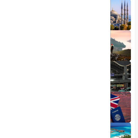
1403/05/20
رشد گردشگری ترکیه
1404/05/23
10 مقصد رویایی برای عاشقان طبیعت
1403/06/05
راهنمای کامل فرودگاه صبیحا
1403/06/25
ویزای الکترونیکی بریتانیا
1403/05/20
تجربه سفر لوکس به جزایر مالدیو