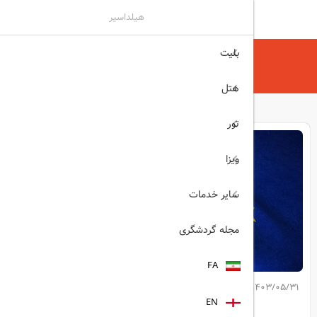
هیلداسیر
بلیت
هیلداسیر
مجله گردشگری
آغاز سامانه ورود و خروج
هتل
تور
ویزا
سایر خدمات
مجله گردشگری
FA
1403/05/31
کپی لینک مطلب
EN
اشتراک گذاری: