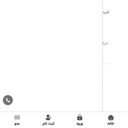
کلیه حقوق این سایت محفوظ و متعلق به
هیلداسیر
می‌باشد
۰۲۱۷۷۶۵۵۹۶۰
info@hildaseir.ir
خیابان شریعتی ، خیابان ملک ، مقابل خیابان ترکمنستان ،
پلاک ۱۸ ، طبقه اول ، واحد ۱
درباره ما
تماس با ما
مجله گردشگری
پیگیری خرید
قوانین و مقررات
Pargan System
Designed By :
خانه
ورود
ثبت نام
منو