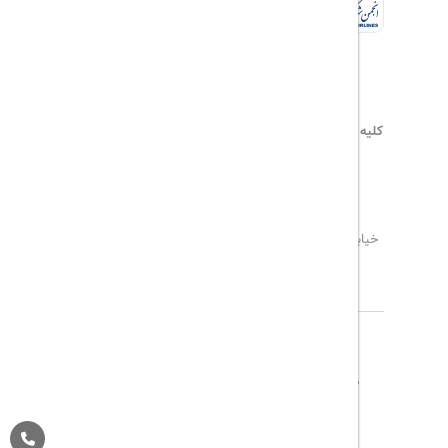
کلیه حقوق این سایت محفوظ و متعلق به
هیلداسیر
می‌باشد
۰۲۱۷۷۶۵۵۹۶۰
info@hildaseir.ir
خیابان شریعتی ، خیابان ملک ، مقابل خیابان ترکمنستان ،
پلاک ۱۸ ، طبقه اول ، واحد ۱
درباره ما
تماس با ما
مجله گردشگری
پیگیری خرید
قوانین و مقررات
Pargan System
Designed By :