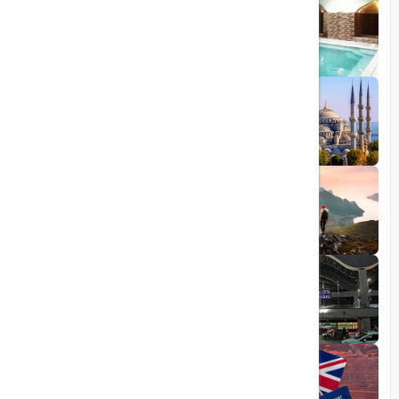
1403/09/05
چشمه آبگرم شاهان گرماب
1403/05/20
رشد گردشگری ترکیه
1404/05/23
10 مقصد رویایی برای عاشقان طبیعت
1403/06/05
راهنمای کامل فرودگاه صبیحا
1403/06/25
ویزای الکترونیکی بریتانیا