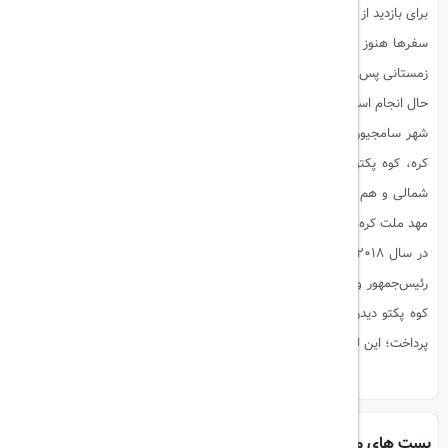
برای بازدید از دیگر نقاط این کشور نیز صادر خواهد شد. هرچند تاریخ دقیق این
سفرها هنوز مشخص نشده است، اما برنامه‌ریزی‌ها برای اعلام تاریخ تورهای
زمستانی پس از دریافت مجوز بازدید از پیونگ یانگ و سایر مناطق گردشگری در
حال انجام است.
شهر سامجیون که در نزدیکی مرز چین قرار دارد، به بلندترین قله شبه‌جزیره
کره، کوه پکتو، بسیار نزدیک است. این کوه آتشفشانی، هم برای مردم کره
شمالی و هم کره جنوبی، اهمیت تاریخی و اسطوره‌ای خاصی دارد و به عنوان
مهد ملت کره شناخته می‌شود.
در سال ۲۰۱۸، در پی یک دوره کوتاه بهبود روابط میان دو کره، مون جائه‌این،
رئیس‌جمهور وقت کره جنوبی، طی سفری به کره شمالی به همراه همسرش از
کوه پکتو دیدن کرد و در کنار کیم جونگ‌اون، رهبر کره شمالی، به کوهنوردی
پرداخت؛ این لحظه تاریخی، نمادی از امید به وحدت مجدد شبه‌جزیره کره بود.
پست های مرتبط