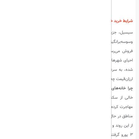
شرایط خرید خانه‌های ۳ یورویی در سیسیل ایتالیا چیست؟
سیسیل، جزیره‌ای زیبا در جنوب ایتالیا، به تازگی با یک پیشنهاد جذاب و
وسوسه‌برانگیز در صدر اخبار قرار گرفته است: خانه‌هایی که تنها با ۳ یورو به
فروش می‌رسند! این طرح، که از سوی شهرداری‌های محلی سیسیل برای
احیای شهرهای قدیمی و جذب جمعیت به این مناطق خالی از سکنه پیشنهاد
شده، به سرعت توجه جهانیان را به خود جلب کرده است. اما این خانه‌های
ارزان‌قیمت چه شرایطی دارند؟ آیا واقعاً ارزش خرید دارند؟
چرا خانه‌های ۳ یورویی؟
شهرهای کوچک و قدیمی سیسیل با گذشت زمان
خالی از سکنه شده‌اند، زیرا جمعیت به سمت شهرهای بزرگ‌تر و مدرن‌تر
مهاجرت کرده است. به همین دلیل، بسیاری از خانه‌های قدیمی و تاریخی این
مناطق در حال تخریب و فراموشی هستند. شهرداری‌های محلی برای جلوگیری
از این روند و احیای این مناطق، تصمیم به فروش این خانه‌ها با قیمت نمادین
۳ یورو گرفتند. هدف اصلی این طرح، جذب ساکنین جدید و بازسازی این