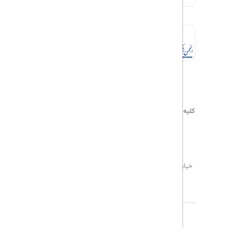
کلیه حقوق این سایت محفوظ و متعلق به
هیلداسیر
می‌باشد
۰۲۱۷۷۶۵۵۹۶۰
info@hildaseir.ir
خیابان شریعتی ، خیابان ملک ، مقابل خیابان ترکمنستان ،
پلاک ۱۸ ، طبقه اول ، واحد ۱