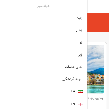
هیلداسیر
بلیت
هیلداسیر
مجله گردشگری
خانه‌های ۳ یورویی در سیسیل
هتل
تور
ویزا
سایر خدمات
مجله گردشگری
FA
1403/05/29
کپی لینک مطلب
EN
اشتراک گذاری: