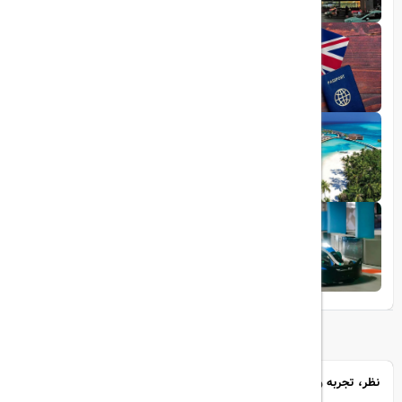
1403/06/25
ویزای الکترونیکی بریتانیا
1403/05/20
تجربه سفر لوکس به جزایر مالدیو
1403/05/20
پرواز داخلی
تجربه‌ای هیجان‌انگیز در قلب لوکس ابوظبی
نظر، تجربه و سوال خود را با ما در میان بگذارید