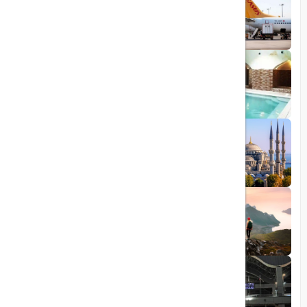
پروازهای مستقیم پگاسوس از اصفهان به
ترکیه
1403/09/05
چشمه آبگرم شاهان گرماب
1403/05/20
رشد گردشگری ترکیه
1404/05/23
10 مقصد رویایی برای عاشقان طبیعت
1403/06/05
راهنمای کامل فرودگاه صبیحا