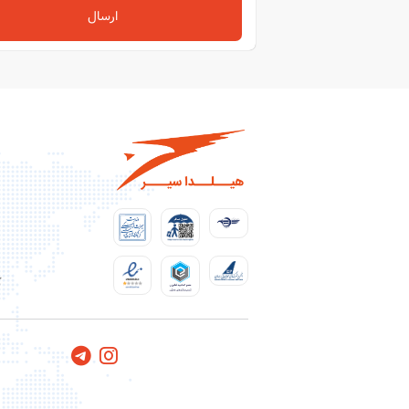
ارسال
ک