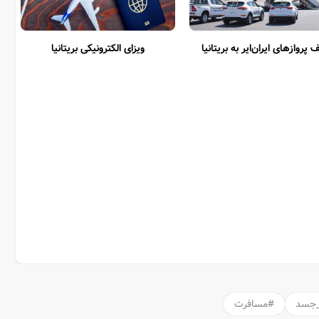
 پروازهای ایران‌ایر به بریتانیا
ویزای الکترونیکی بریتانیا
_جسد
#مسافرت