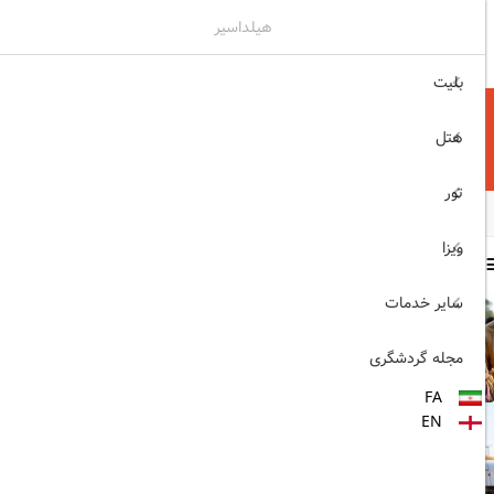
هیلداسیر
۰۲۱۷۷۶۵۵۹۶۰
ثبت نام , ورود
بلیت
هتل
تور
ویزا
سایر مطالب
سایر خدمات
1403/06/06
ویزای رایگان پاکستان برای
مجله گردشگری
ایرانیان
FA
1403/06/28
EN
پروازهای مستقیم پگاسوس از
اصفهان به ترکیه