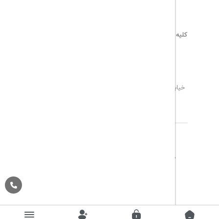
کلیه حقوق این سایت محفوظ و متعلق به
هیلداسیر
می‌باشد
۰۲۱۷۷۶۵۵۹۶۰
info@hildaseir.ir
خیابان شریعتی ، خیابان ملک ، مقابل خیابان ترکمنستان ،
پلاک ۱۸ ، طبقه اول ، واحد ۱
درباره ما
تماس با ما
مجله گردشگری
پیگیری خرید
قوانین و مقررات
Pargan System
Designed By :