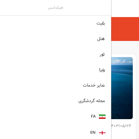
هیلداسیر
بلیت
هیلداسیر
مجله گردشگری
هدف دولت مالدیو
هتل
تور
ویزا
سایر خدمات
مجله گردشگری
FA
1403/05/24
کپی لینک مطلب
EN
اشتراک گذاری: