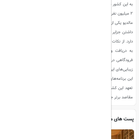
به این کشور سفر کرده‌اند و دولت در تلاش است تا این رقم را تا پایان سال به
۲ میلیون نفر برساند.
مالدیو یکی از محبوب‌ترین مقاصد گردشگری جهان به شمار می‌رود و به دلیل
داشتن جزایر لوکس و اختصاصی، مورد توجه گردشگران از سراسر جهان قرار
دارد. از نکات مهم برای مسافران ایرانی این است که برای سفر به مالدیو نیازی
به دریافت ویزا پیش از سفر ندارند. ایرانیان می‌توانند با دریافت ویزای
فرودگاهی در بدو ورود به این کشور، تا ۳۰ روز در مالدیو اقامت کنند و از
زیبایی‌های این مقصد دیدنی لذت ببرند.
این برنامه‌های توسعه‌ای و تلاش‌های مالدیو در زمینه گردشگری، نشان‌دهنده
تعهد این کشور به افزایش جذب گردشگر و ارتقاء جایگاه خود به‌عنوان یکی از
مقاصد برتر جهان است
پست های مرتبط