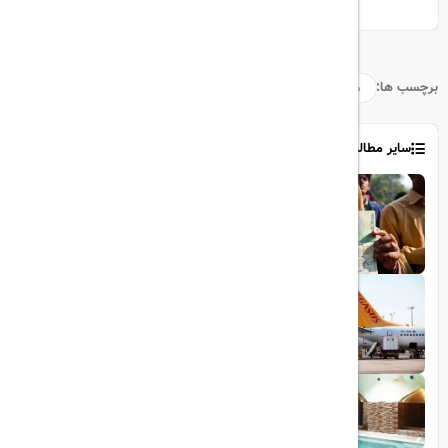
برچسب ها:
مالدیو
گردشگری
جاذبه‌های_گردشگری
سایر مطالب
1403/06/06
ویزای رایگان پاکستان برای ایرانیان
1403/06/28
پروازهای مستقیم پگاسوس از اصفهان به
ترکیه
1403/09/05
چشمه آبگرم شاهان گرماب