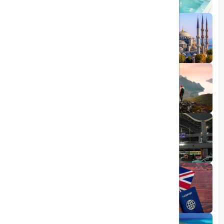
1403/05/20
رشد گردشگری ترکیه
1404/05/23
10 مقصد رویایی برای عاشقان طبیعت
1403/06/05
راهنمای کامل فرودگاه صبیحا
1403/06/25
ویزای الکترونیکی بریتانیا
1403/05/20