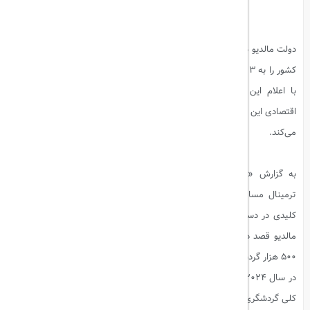
دولت مالدیو در نظر دارد تا سال ۲۰۲۶ میلادی، تعداد گردشگران ورودی به این
کشور را به ۳ میلیون نفر افزایش دهد. ابراهیم فیصل، وزیر گردشگری مالدیو،
با اعلام این خبر تأکید کرد که گردشگری همچنان بزرگترین منبع درآمد
اقتصادی این کشور باقی می‌ماند و نقش حیاتی در توسعه اقتصادی مالدیو ایفا
می‌کند.
بیشتر بخوانید:
تجربه سفر لوکس به جزایر مالدیو
به گزارش «رسانه قطبنما»، وزیر گردشگری مالدیو اشاره کرد که تکمیل
ترمینال مسافربری جدید فرودگاه بین‌المللی ولانا (VIA) به‌عنوان یک عامل
کلیدی در دستیابی به این هدف خواهد بود. او همچنین اعلام کرد که دولت
مالدیو قصد دارد در بازارهای هند و چین سرمایه‌گذاری ویژه‌ای انجام دهد تا
۵۰۰ هزار گردشگر از هر یک از این کشورها جذب کند.
در سال ۲۰۲۴ میلادی، با وجود افزایش تعداد گردشگران، مالدیو کاهش درآمد
کلی گردشگری را تجربه کرده است. در نیمه اول این سال، ۱.۳ میلیون گردشگر