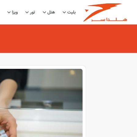
بلیت
هتل
تور
ویزا