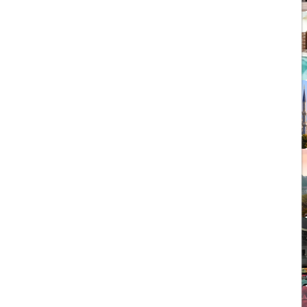
1403/09/05
چشمه آبگرم شاهان گرماب
1403/05/20
رشد گردشگری ترکیه
1404/05/23
10 مقصد رویایی برای عاشقان
طبیعت
1403/06/05
راهنمای کامل فرودگاه صبیحا
1403/06/25