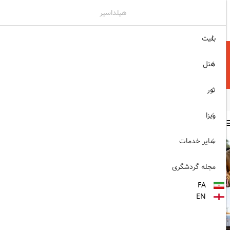
هیلداسیر
۰۲۱۷۷۶۵۵۹۶۰
ثبت نام , ورود
بلیت
هتل
تور
ویزا
سایر مطالب
سایر خدمات
1403/06/06
ویزای رایگان پاکستان برای
مجله گردشگری
ایرانیان
FA
1403/06/28
EN
پروازهای مستقیم پگاسوس از
اصفهان به ترکیه