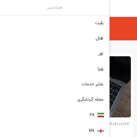
هیلداسیر
بلیت
هیلداسیر
مجله گردشگری
مزایا و معایب رزرو آنلاین تورهای مسافرتی
هتل
تور
ویزا
سایر خدمات
مجله گردشگری
FA
1404/07/22
کپی لینک مطلب
EN
اشتراک گذاری: