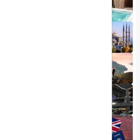
چشمه آبگرم شاهان گرماب
1403/05/20
رشد گردشگری ترکیه
1404/05/23
10 مقصد رویایی برای عاشقان طبیعت
1403/06/05
راهنمای کامل فرودگاه صبیحا
1403/06/25
ویزای الکترونیکی بریتانیا