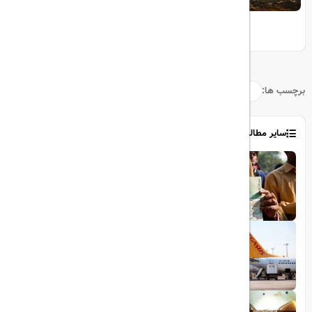
10 مقصد رویایی برای عاشقان طبیعت
برچسب ها:
سایر مطالب
1403/06/06
ویزای رایگان پاکستان برای ایرانیان
1403/06/28
پروازهای مستقیم پگاسوس از اصفهان به
ترکیه
1403/09/05