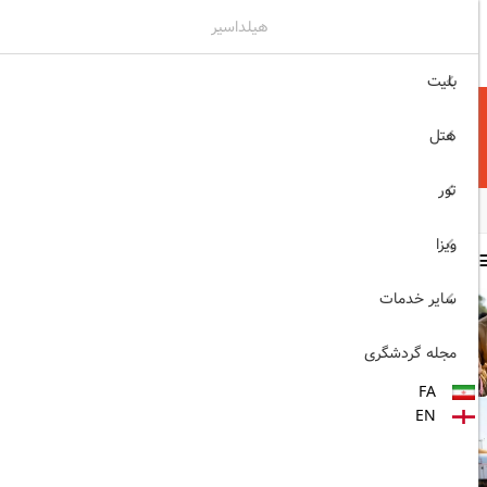
هیلداسیر
۰۲۱۷۷۶۵۵۹۶۰
ثبت نام , ورود
بلیت
هتل
تور
ویزا
سایر مطالب
سایر خدمات
1403/06/06
ویزای رایگان پاکستان برای
مجله گردشگری
ایرانیان
FA
1403/06/28
EN
پروازهای مستقیم پگاسوس از
اصفهان به ترکیه