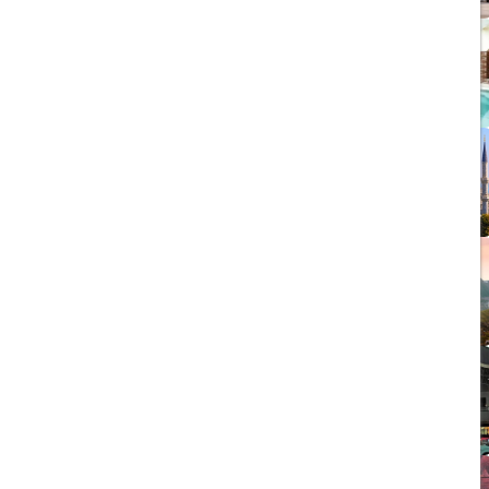
1403/09/05
چشمه آبگرم شاهان گرماب
1403/05/20
رشد گردشگری ترکیه
1404/05/23
10 مقصد رویایی برای عاشقان
طبیعت
1403/06/05
راهنمای کامل فرودگاه صبیحا
1403/06/25