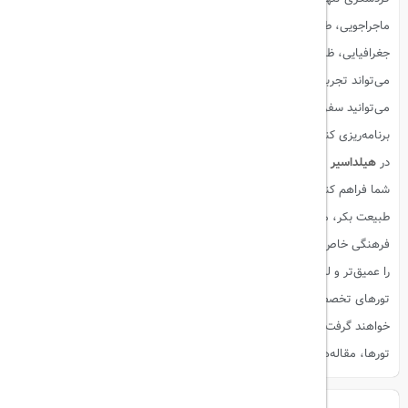
ماجراجویی، طبیعت و تجربه‌های بومی! ایران به دلیل تنوع فرهنگی، طبیعی و
جغرافیایی، ظرفیت بالایی برای تمام این شاخه‌ها دارد و هر نوع علاقه‌مندی،
می‌تواند تجربه‌ای منحصر به فرد پیدا کند. با آشنایی با انواع گردشگری، شما
می‌توانید سفر خود را
هوشمندانه، هدفمند و پر از لحظات به یادماندنی
برنامه‌ریزی کنید.
در
هیلداسیر
ما تلاش می‌کنیم تا
تجربه‌های متنوع و متفاوتی از سفر
برای
شما فراهم کنیم؛ از بازدید از مکان‌های تاریخی و فرهنگی گرفته تا تجربه
طبیعت بکر، ماجراجویی و بوم‌گردی. حتی اگر به دنبال تجربه‌های غذایی یا
فرهنگی خاص هستید، مطالب و تورهای ما به شما کمک می‌کنند تا سفرتان
را عمیق‌تر و لذت‌بخش‌تر کنید.
تورهای تخصصی در حوزه‌های مختلف گردشگری به زودی در سایت قرار
خواهند گرفت و شما می‌توانید با عضویت در خبرنامه، اولین نفری باشید که از
تورها، مقاله‌های جدید و پیشنهادهای ویژه مطلع می‌شود.