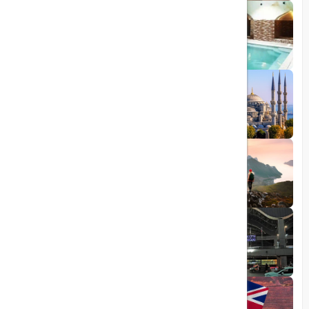
1403/09/05
چشمه آبگرم شاهان گرماب
1403/05/20
رشد گردشگری ترکیه
1404/05/23
10 مقصد رویایی برای عاشقان طبیعت
1403/06/05
راهنمای کامل فرودگاه صبیحا
1403/06/25
ویزای الکترونیکی بریتانیا