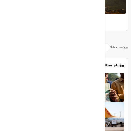
10 مقصد رویایی برای عاشقان طبیعت
برچسب ها:
سایر مطالب
1403/06/06
ویزای رایگان پاکستان برای ایرانیان
1403/06/28
پروازهای مستقیم پگاسوس از اصفهان به
ترکیه