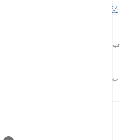
کلیه حقوق این سایت محفوظ و متعلق به
هیلداسیر
می‌باشد
۰۲۱۷۷۶۵۵۹۶۰
info@hildaseir.ir
خیابان شریعتی ، خیابان ملک ، مقابل خیابان ترکمنستان ،
پلاک ۱۸ ، طبقه اول ، واحد ۱
درباره ما
تماس با ما
مجله گردشگری
پیگیری خرید
قوانین و مقررات