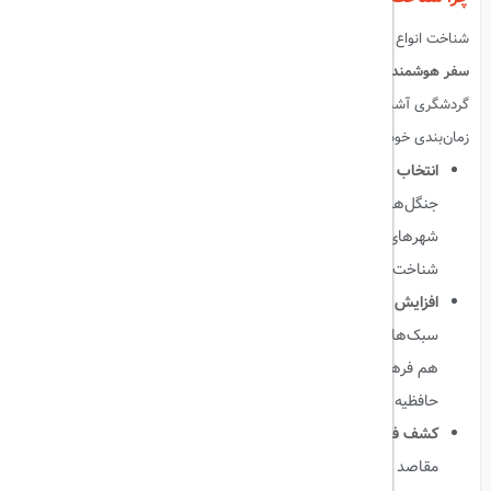
شناخت انواع گردشگری فقط یک لیست نیست؛
ابزاری است برای برنامه‌ریزی
سفر هوشمندانه و تجربه‌ای به یادماندنی
. وقتی شما با شاخه‌های مختلف
گردشگری آشنا باشید، می‌توانید سفر خود را متناسب با علاقه، بودجه و
زمان‌بندی خود انتخاب کنید.
انتخاب مقصد مناسب
:
اگر علاقه‌مند به طبیعت هستید، می‌توانید به
جنگل‌ها، کوه‌ها یا دریاچه‌ها سفر کنید؛ اگر عاشق تاریخ هستید،
شهرهای تاریخی و بناهای باستانی اولویت شما خواهند بود. این
شناخت باعث می‌شود تجربه شما
هدفمند و رضایت‌بخش
باشد.
افزایش کیفیت تجربه سفر
:
آگاهی از انواع گردشگری، امکان ترکیب
سبک‌ها را فراهم می‌کند. به عنوان مثال، یک سفر به شیراز می‌تواند
هم فرهنگی باشد (بازدید از جشن نوروز) و هم تاریخی (بازدید از
حافظیه و تخت جمشید).
کشف فرصت‌های کمتر شناخته‌شده
:
بسیاری از گردشگران فقط به
مقاصد مشهور می‌روند، اما با شناخت انواع گردشگری می‌توان