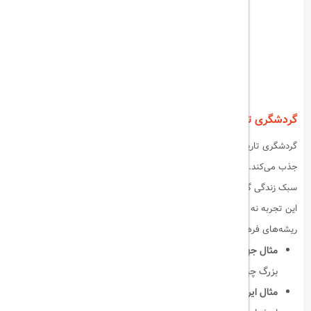
گردشگری تاریخی (Historical Tourism)
گردشگری تاریخی شاخه‌ای است که عاشقان تاریخ و تمدن‌های کهن را به خود
جذب می‌کند. در این نوع سفر، مسافران فرصت پیدا می‌کنند تا با فرهنگ و
سبک زندگی گذشته آشنا شوند و از بناها، شهرها و آثار تاریخی بازدید کنند.
این تجربه نه تنها لذت‌بخش است، بلکه به درک بهتر از تاریخ یک ملت و
ریشه‌های فرهنگی آن کمک می‌کند.
مثال جهانی
:
اهرام ثلاثه مصر، شهر باستانی پمپی در ایتالیا، دیوار
بزرگ چین.
مثال ایرانی
:
تخت جمشید، ارگ بم، هگمتانه، میدان نقش جهان