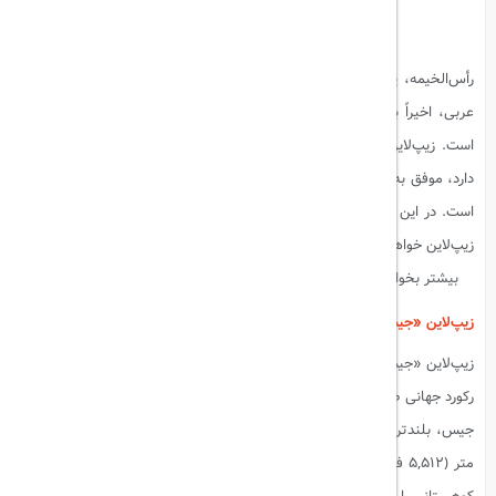
رأس‌الخیمه، یکی از امارات‌های جذاب و کمتر شناخته‌شده در امارات متحده
عربی، اخیراً با یک دستاورد شگفت‌انگیز به صدر اخبار گردشگری جهان آمده
است. زیپ‌لاین «جیس فلایت»، که بر فراز کوه‌های هاجر در این امارت قرار
دارد، موفق به شکستن رکورد گینس به عنوان طولانی‌ترین زیپ‌لاین جهان شده
است. در این مقاله، نگاهی به این دستاورد و جذابیت‌های منحصر به فرد این
زیپ‌لاین خواهیم داشت.
بیشتر بخوانید:
افتتاح اولین سالن ورزش‌های الکترونیک فراری در ابوظبی
زیپ‌لاین «جیس فلایت»؛ تجربه‌ای فراتر از هیجان
زیپ‌لاین «جیس فلایت» با طول حیرت‌انگیز 2.83 کیلومتر (تقریباً 1.76 مایل)،
رکورد جهانی طولانی‌ترین زیپ‌لاین را از آن خود کرده است. این زیپ‌لاین در کوه
جیس، بلندترین قله امارات متحده عربی قرار دارد و با ارتفاع بیش از 1,680
متر (5,512 فوت) از سطح دریا، تجربه‌ای بی‌نظیر از پرواز بر فراز مناظر زیبای