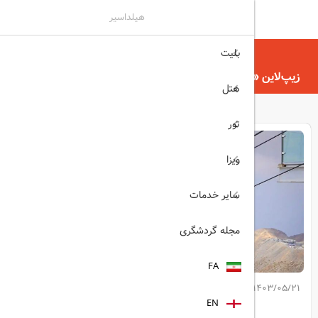
هیلداسیر
بلیت
هیلداسیر
مجله گردشگری
زیپ‌لاین «جیس فلایت» در رأس‌الخیمه، رکورد گینس را شکست
هتل
تور
ویزا
سایر خدمات
مجله گردشگری
FA
1403/05/21
کپی لینک مطلب
EN
اشتراک گذاری: