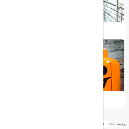
حقوق و مزایای مهمانداران امارات
هالووین در لگولند دبی
برچسب ها:
امارات
رأس‌الخیمه
گینس