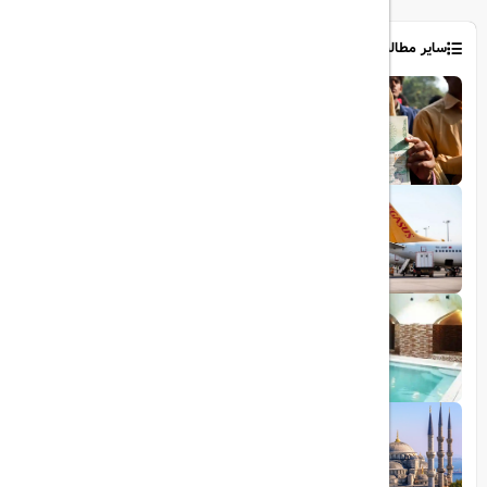
سایر مطالب
1403/06/06
ویزای رایگان پاکستان برای ایرانیان
1403/06/28
پروازهای مستقیم پگاسوس از اصفهان به
ترکیه
1403/09/05
چشمه آبگرم شاهان گرماب
1403/05/20
رشد گردشگری ترکیه