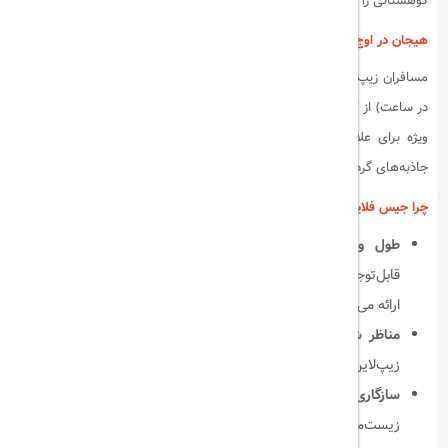
کوهستانی را برای ماجراجویان به ارمغان می‌آورد.
هیجان در اوج سرعت
مسافران زیپ‌لاین جیس فلایت با سرعتی تا 150 کیلومتر در ساعت (93 مایل
در ساعت) از کوه جیس به سمت پایین پرواز می‌کنند. این تجربه آدرنالین‌زا، به
ویژه برای علاقه‌مندان به ماجراجویی و عاشقان هیجان، یکی از بزرگ‌ترین
جاذبه‌های گردشگری در رأس‌الخیمه به شمار می‌رود.
چرا جیس فلایت یک جاذبه منحصربه‌فرد است؟
طول و ارتفاع بی‌نظیر
: جیس فلایت نه تنها به دلیل طول
قابل‌توجهش، بلکه به خاطر ارتفاع زیاد آن، یک تجربه منحصربه‌فرد را
ارائه می‌دهد.
مناظر شگفت‌انگیز
: کوه‌های هاجر و چشم‌اندازهای طبیعی اطراف،
زیپ‌لاین را به یک تجربه بصری شگفت‌انگیز تبدیل کرده‌اند.
سازگاری با محیط زیست
: جیس فلایت با توجه به اصول
زیست‌محیطی طراحی شده و تأثیرات منفی بر محیط زیست اطراف را