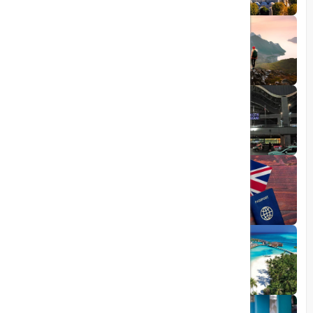
1404/05/23
10 مقصد رویایی برای عاشقان طبیعت
1403/06/05
راهنمای کامل فرودگاه صبیحا
1403/06/25
ویزای الکترونیکی بریتانیا
1403/05/20
تجربه سفر لوکس به جزایر مالدیو
1403/05/20
پرواز داخلی