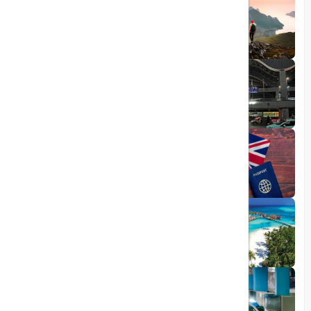
10 مقصد رویایی برای عاشقان طبیعت
1403/06/05
راهنمای کامل فرودگاه صبیحا
1403/06/25
ویزای الکترونیکی بریتانیا
1403/05/20
تجربه سفر لوکس به جزایر مالدیو
1403/05/20
پرواز داخلی
تجربه‌ای هیجان‌انگیز در قلب لوکس ابوظبی