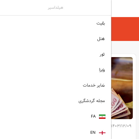
هیلداسیر
بلیت
هیلداسیر
مجله گردشگری
برای سفر به ترکیه لیر بخریم یا دلار؟
هتل
تور
ویزا
سایر خدمات
مجله گردشگری
FA
1403/12/09
کپی لینک مطلب
EN
اشتراک گذاری: