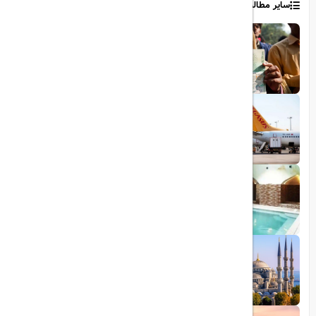
سایر مطالب
1403/06/06
ویزای رایگان پاکستان برای ایرانیان
1403/06/28
پروازهای مستقیم پگاسوس از اصفهان به
ترکیه
1403/09/05
چشمه آبگرم شاهان گرماب
1403/05/20
رشد گردشگری ترکیه
1404/05/23