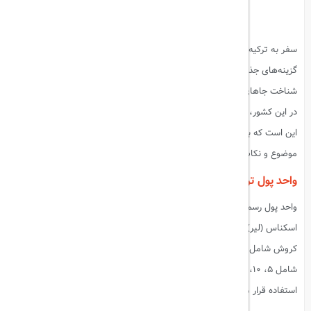
سفر به ترکیه، با جاذبه‌های تاریخی و فرهنگی بی‌نظیر، همواره یکی از
گزینه‌های جذاب برای گردشگران ایرانی بوده است. اما پیش از سفر، علاوه بر
شناخت جاهای دیدنی ترکیه، آگاهی از مسائل مالی و نحوه پرداخت هزینه‌ها
در این کشور، از اهمیت ویژه‌ای برخوردار است. یکی از سوالات رایج مسافران
این است که برای سفر به ترکیه لیر بخریم یا دلار؟ در این مطلب به بررسی این
موضوع و نکات مرتبط با آن می‌پردازیم.
واحد پول ترکیه چیست؟
واحد پول رسمی ترکیه، لیر (TRY) است. این پول به دو شکل سکه (کروش) و
اسکناس (لیر) در بازار موجود است. هر لیر معادل ۱۰۰ کروش است. سکه‌های
کروش شامل ۱، ۵، ۱۰، ۲۵ و ۵۰ کروش هستند، در حالی که اسکناس‌های لیر
شامل ۵، ۱۰، ۲۰، ۵۰، ۱۰۰ و ۲۰۰ لیر می‌شوند و برای معاملات مختلف مورد
استفاده قرار می‌گیرند.