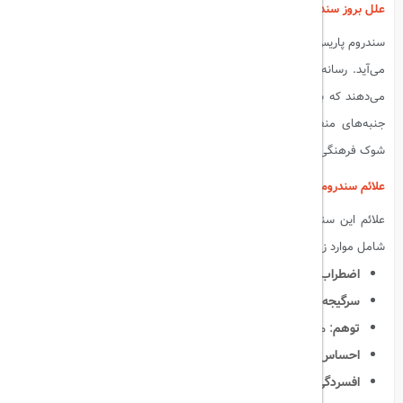
علل بروز سندروم پاریس
سندروم پاریس عمدتاً به دلیل انتظارات بالا و تصورات نادرست از شهر به وجود
می‌آید. رسانه‌ها و فیلم‌ها معمولاً تصویری ایده‌آل و رمانتیک از پاریس ارائه
می‌دهند که با واقعیت‌های زندگی روزمره در این شهر تفاوت دارد. مواجهه با
جنبه‌های منفی مانند ازدحام، آلودگی، و برخوردهای ناخواسته می‌تواند به
شوک فرهنگی و در نتیجه به بروز این سندروم منجر شود.
علائم سندروم پاریس
علائم این سندروم می‌تواند از فردی به فرد دیگر متفاوت باشد، اما معمولاً
شامل موارد زیر است:
اضطراب شدید
: احساس نگرانی و ناامنی
سرگیجه و تعریق
: واکنش‌های فیزیکی به استرس
توهم
: مشاهده و درک نادرست از واقعیت
احساس بیگانگی
: احساس جداافتادگی از محیط و افراد اطراف
افسردگی
: ناامیدی و از دست دادن علاقه به ادامه سفر