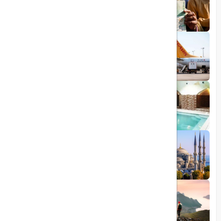
ویزای رایگان پاکستان برای ایرانیان
1403/06/28
پروازهای مستقیم پگاسوس از اصفهان به
ترکیه
1403/09/05
چشمه آبگرم شاهان گرماب
1403/05/20
رشد گردشگری ترکیه
1404/05/23
10 مقصد رویایی برای عاشقان طبیعت