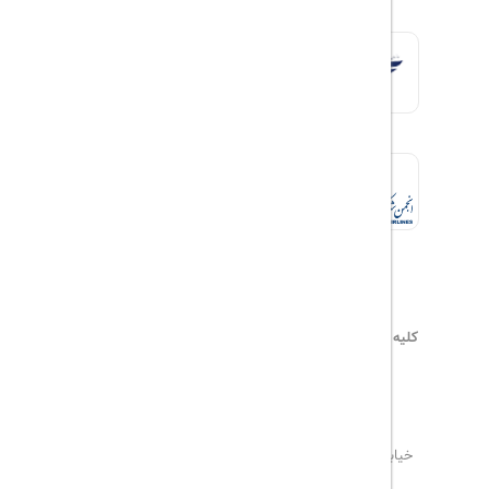
کلیه حقوق این سایت محفوظ و متعلق به
هیلداسیر
می‌باشد
۰۲۱۷۷۶۵۵۹۶۰
info@hildaseir.ir
خیابان شریعتی ، خیابان ملک ، مقابل خیابان ترکمنستان ،