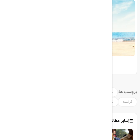
اوج‌گیری سفرهای تابستانی ۲۰۲۴
برچسب ها:
سفر
پاریس
سندروم_پاریس
سندروم
گردشگری
فرانسه
شوک_فرهنگی
سایر مطالب
1403/06/06