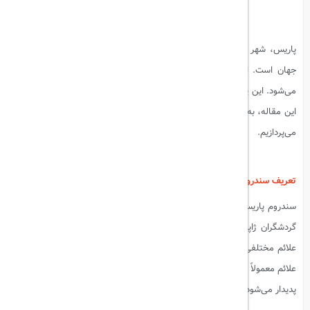
پاریس، شهر عشق و نور، مقصدی رویایی برای میلیون‌ها گردشگر از سراسر
جهان است. اما برای برخی از افراد، این شهر رویایی به یک کابوس تبدیل
می‌شود. این پدیده عجیب و نادر به نام «سندروم پاریس» شناخته می‌شود. در
این مقاله، به بررسی این سندروم، علل آن و راهکارهایی برای پیشگیری از آن
می‌پردازیم.
بیشتر بخوانید:
المپیک پاریس 2024
تعریف سندروم پاریس
سندروم پاریس یک واکنش روان‌شناختی است که برخی از گردشگران، به ویژه
گردشگران ژاپنی، هنگام بازدید از پاریس تجربه می‌کنند. این سندروم شامل
علائم مختلفی از جمله اضطراب، سرگیجه، توهم، و حتی افسردگی است. این
علائم معمولاً به دلیل تفاوت فاحش بین انتظارات افراد از پاریس و واقعیت آن
پدیدار می‌شود.