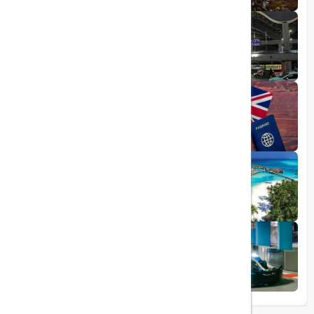
1403/06/05
راهنمای کامل فرودگاه صبیحا
1403/06/25
ویزای الکترونیکی بریتانیا
1403/05/20
تجربه سفر لوکس به جزایر مالدیو
1403/05/20
پرواز داخلی
تجربه‌ای هیجان‌انگیز در قلب لوکس ابوظبی