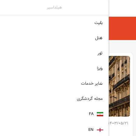
هیلداسیر
بلیت
هیلداسیر
مجله گردشگری
سندروم پاریس چیست؟
هتل
تور
ویزا
سایر خدمات
مجله گردشگری
FA
1403/05/21
کپی لینک مطلب
EN
اشتراک گذاری: