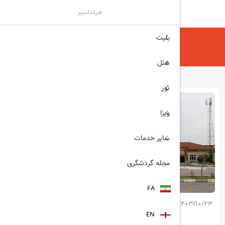
هیلداسیر
بلیت
هیلداسیر
مجله گردشگری
راه‌اندازی پرواز گرگان به استانبول
هتل
تور
ویزا
سایر خدمات
مجله گردشگری
FA
1403/10/23
کپی لینک مطلب
EN
اشتراک گذاری: