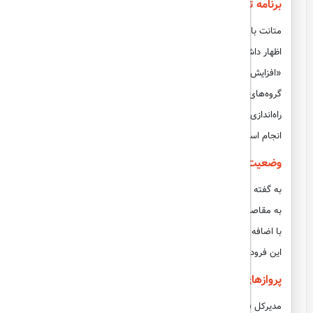
برنامه توسعه پروازهای خارجی
متانت با اشاره به برنامه‌های توسعه پروازهای خارجی از مبدا گرگان
اظهار داشت:
«افزایش پروازها به مقاصد خارجی متناسب با تقاضای مردم و
گروه‌های تجاری استان پیگیری می‌شود. در حال حاضر مذاکراتی برای
راه‌اندازی پرواز به عشق‌آباد ترکمنستان و سمرقند ازبکستان در حال
انجام است.»
وضعیت کنونی پروازهای فرودگاه گرگان
به گفته وی، هم‌اکنون از فرودگاه بین‌المللی گرگان، دو پرواز هفتگی
به مقاصد خارجی جده (عربستان) و اکتائو (قزاقستان) انجام می‌شود.
با اضافه شدن پرواز گرگان-استانبول، تعداد مقاصد پروازی خارجی
این فرودگاه افزایش خواهد یافت.
پروازهای داخلی
مدیرکل فرودگاه‌های گلستان خاطرنشان کرد: