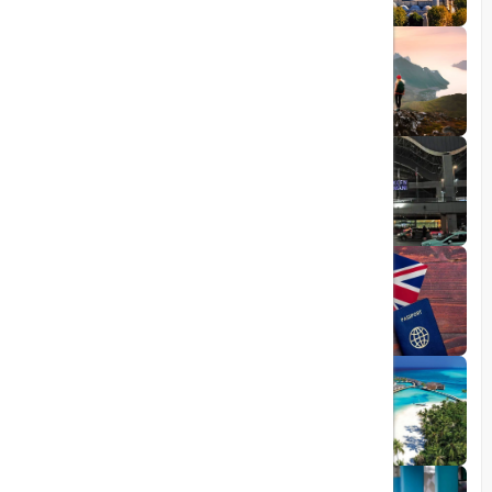
1404/05/23
10 مقصد رویایی برای عاشقان طبیعت
1403/06/05
راهنمای کامل فرودگاه صبیحا
1403/06/25
ویزای الکترونیکی بریتانیا
1403/05/20
تجربه سفر لوکس به جزایر مالدیو
1403/05/20
پرواز داخلی