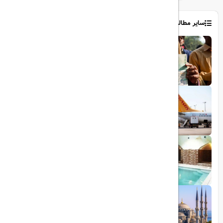
سایر مطالب
1403/06/06
ویزای رایگان پاکستان برای ایرانیان
1403/06/28
پروازهای مستقیم پگاسوس از اصفهان به
ترکیه
1403/09/05
چشمه آبگرم شاهان گرماب
1403/05/20
رشد گردشگری ترکیه