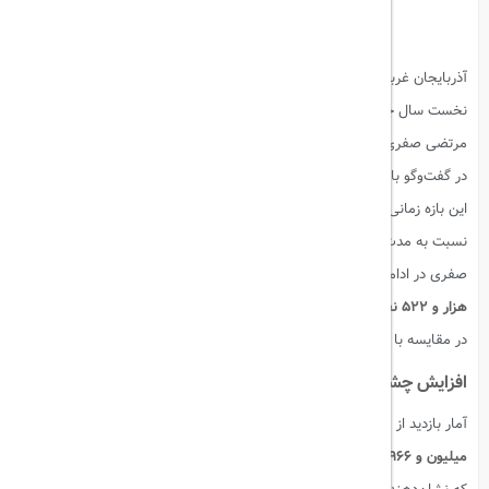
آذربایجان غربی، یکی از استان‌های تاریخی و گردشگری ایران، در ۹ ماهه
نخست سال جاری، شاهد رشد قابل‌توجهی در صنعت گردشگری بوده است.
مرتضی صفری، مدیرکل میراث فرهنگی، صنایع دستی و گردشگری این استان،
در گفت‌وگو با خبرنگار مهر اعلام کرد:
بیش از ۵۱۸ هزار و ۳۱۶ مسافر خارجی
در
این بازه زمانی از مرزهای استان وارد شده‌اند که این آمار رشد ۲۱.۶۵ درصدی را
نسبت به مدت مشابه سال گذشته نشان می‌دهد.
صفری در ادامه به افزایش تعداد اقامت گردشگران اشاره کرد و افزود:
۳۲۲
هزار و ۵۲۲ نفر
در اقامتگاه‌های گردشگری استان اقامت داشته‌اند. این رقم نیز
در مقایسه با سال گذشته، رشد ۶.۱ درصدی را ثبت کرده است.
افزایش چشمگیر بازدید از اماکن گردشگری و تاریخی استان
آمار بازدید از مراکز گردشگری استان نیز قابل‌توجه است. در ۹ ماهه گذشته،
دو
میلیون و ۹۶۶ هزار و یک نفر
از مراکز گردشگری آذربایجان غربی بازدید کرده‌اند