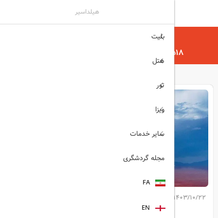
هیلداسیر
بلیت
هیلداسیر
مجله گردشگری
۵۱۸ هزار مسافر خارجی امسال به آذربایجان غربی
هتل
تور
ویزا
سایر خدمات
مجله گردشگری
FA
1403/10/22
کپی لینک مطلب
EN
اشتراک گذاری: