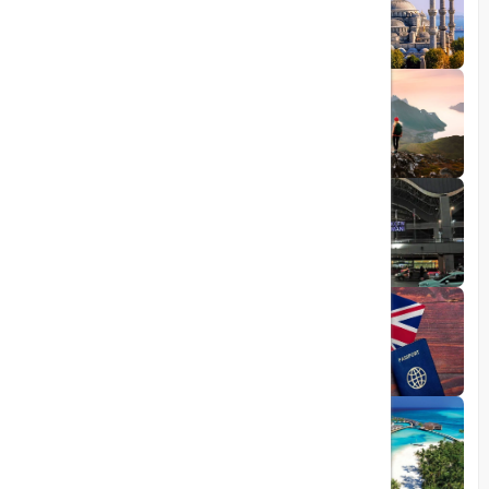
رشد گردشگری ترکیه
1404/05/23
10 مقصد رویایی برای عاشقان طبیعت
1403/06/05
راهنمای کامل فرودگاه صبیحا
1403/06/25
ویزای الکترونیکی بریتانیا
1403/05/20
تجربه سفر لوکس به جزایر مالدیو