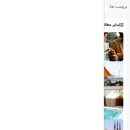
برچسب ها:
سایر مطالب
1403/06/06
ویزای رایگان پاکستان برای ایرانیان
1403/06/28
پروازهای مستقیم پگاسوس از اصفهان به
ترکیه
1403/09/05
چشمه آبگرم شاهان گرماب
1403/05/20