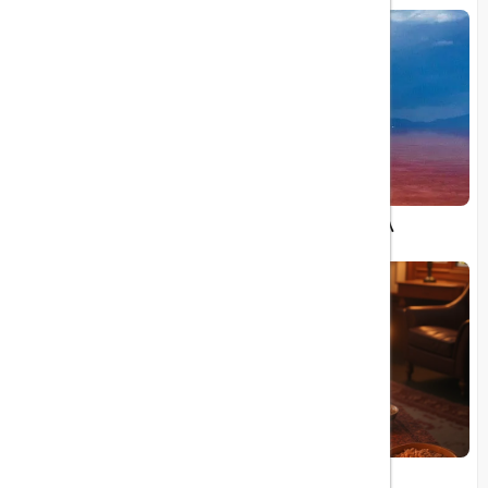
۵۱۸ هزار مسافر خارجی امسال به آذربایجان غربی
شب یلدا