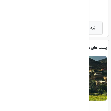
اشتراک گذاری:
راهنمای گردشگری یزد
یَزد گَردی
پست های مرتبط
راهنمای کامل سفر به اردبیل