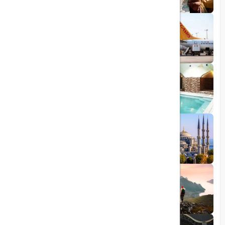
1403/06/28
پروازهای مستقیم پگاسوس از اصفهان به
ترکیه
1403/09/05
چشمه آبگرم شاهان گرماب
1403/05/20
رشد گردشگری ترکیه
1404/05/23
10 مقصد رویایی برای عاشقان طبیعت
1403/06/05