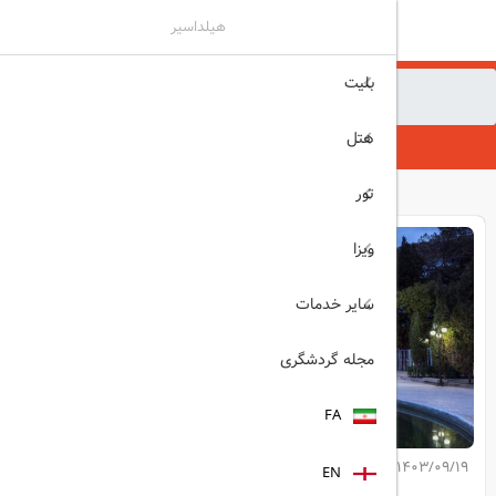
هیلداسیر
بلیت
هیلداسیر
مجله گردشگری
هتل
دیدنی‌های بی‌نظیر یزد
تور
ویزا
سایر خدمات
مجله گردشگری
FA
1403/09/19
EN
کپی لینک مطلب