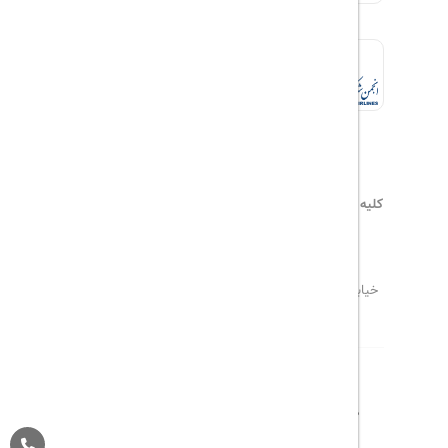
کلیه حقوق این سایت محفوظ و متعلق به
هیلداسیر
می‌باشد
۰۲۱۷۷۶۵۵۹۶۰
info@hildaseir.ir
خیابان شریعتی ، خیابان ملک ، مقابل خیابان ترکمنستان ،
پلاک ۱۸ ، طبقه اول ، واحد ۱
درباره ما
تماس با ما
مجله گردشگری
پیگیری خرید
قوانین و مقررات