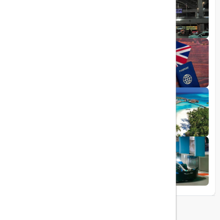
راهنمای کامل فرودگاه صبیحا
1403/06/25
ویزای الکترونیکی بریتانیا
1403/05/20
تجربه سفر لوکس به جزایر مالدیو
1403/05/20
پرواز داخلی
تجربه‌ای هیجان‌انگیز در قلب لوکس ابوظبی