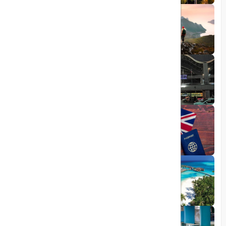
1404/05/23
10 مقصد رویایی برای عاشقان طبیعت
1403/06/05
راهنمای کامل فرودگاه صبیحا
1403/06/25
ویزای الکترونیکی بریتانیا
1403/05/20
تجربه سفر لوکس به جزایر مالدیو
1403/05/20
پرواز داخلی