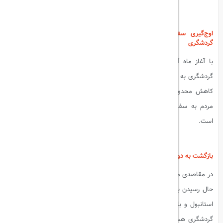
اوج‌گیری سفرهای تابستانی ۲۰۲۴: رونق بی‌سابقه در مقاصد محبوب
گردشگری
با آغاز ماه آگوست و ورود به نیمه دوم فصل تابستان ۲۰۲۴، سفرهای
گردشگری به مقاصد محبوب جهانی به اوج خود رسیده است. امسال، پس از
کاهش محدودیت‌های سفر در بسیاری از کشورهای جهان و افزایش تمایل
مردم به سفرهای خارجی، صنعت گردشگری شاهد رونق بی‌سابقه‌ای بوده
است.
بیشتر بخوانید:
نکات و ترفندهای سفر ارزان
بازگشت به دوران طلایی گردشگری
در مقاصدی مانند اسپانیا، ایتالیا، فرانسه، ترکیه و تایلند، تعداد گردشگران در
حال رسیدن به ارقام بی‌سابقه‌ای است. شهرهایی چون بارسلونا، پاریس، رم،
استانبول و بانکوک شاهد افزایش چشمگیر رزروهای هتل و خرید بلیت‌های
گردشگری هستند. هتل‌ها و رستوران‌ها با ظرفیت کامل فعالیت می‌کنند و