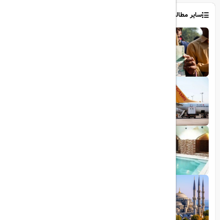
سایر مطالب
1403/06/06
ویزای رایگان پاکستان برای ایرانیان
1403/06/28
پروازهای مستقیم پگاسوس از اصفهان به
ترکیه
1403/09/05
چشمه آبگرم شاهان گرماب
1403/05/20
رشد گردشگری ترکیه