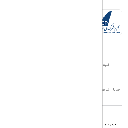
کلیه حقوق این سایت محفوظ و متعلق به
هیلداسیر
می‌باشد
۰۲۱۷۷۶۵۵۹۶۰
info@hildaseir.ir
خیابان شریعتی ، خیابان ملک ، مقابل خیابان ترکمنستان ، پلاک ۱۸ ، طبقه
اول ، واحد ۱
درباره ما
تماس با ما
مجله گردشگری
پیگیری خرید