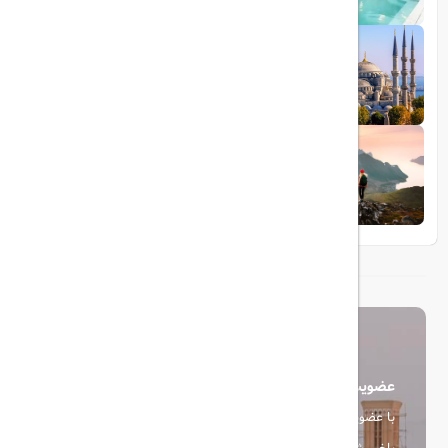
1403/05/20
رشد گردشگری ترکیه
1404/05/23
10 مقصد رویایی برای عاشقان طبیعت
عضویت در خبرنامه
با عضویت در خبرنامه، از آخرین اخبار، پیشنهادها و تخفیف ها