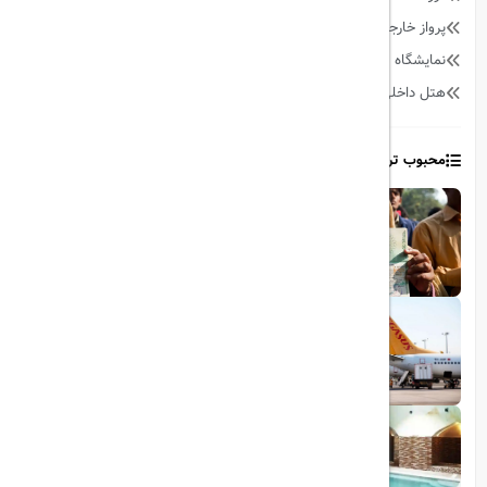
پرواز خارجی
158
نمایشگاه
13
هتل داخلی
64
محبوب ترین مطالب
1403/06/06
ویزای رایگان پاکستان برای ایرانیان
1403/06/28
پروازهای مستقیم پگاسوس از اصفهان به
ترکیه
1403/09/05
چشمه آبگرم شاهان گرماب