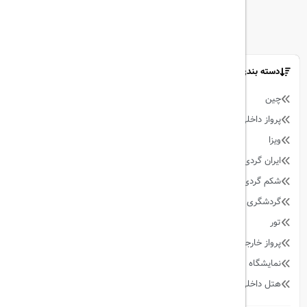
دسته بندی مطالب
چین
9
پرواز داخلی
128
ویزا
59
ایران گردی
34
شکم گردی
27
گردشگری
342
تور
90
پرواز خارجی
158
نمایشگاه
13
هتل داخلی
64