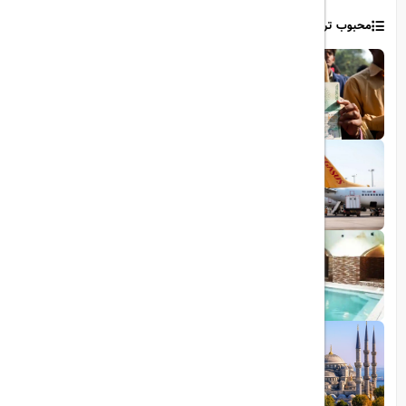
محبوب ترین مطالب
1403/06/06
ویزای رایگان پاکستان برای ایرانیان
1403/06/28
پروازهای مستقیم پگاسوس از اصفهان به
ترکیه
1403/09/05
چشمه آبگرم شاهان گرماب
1403/05/20
رشد گردشگری ترکیه