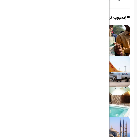
محبوب ترین مطالب
1403/06/06
ویزای رایگان پاکستان برای ایرانیان
1403/06/28
پروازهای مستقیم پگاسوس از اصفهان به
ترکیه
1403/09/05
چشمه آبگرم شاهان گرماب
1403/05/20
رشد گردشگری ترکیه