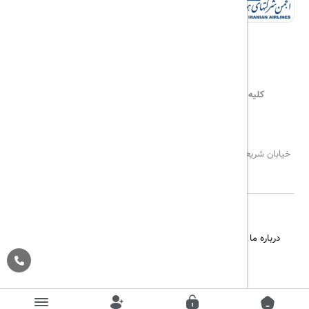
کلیه حقوق این سایت محفوظ و متعلق به
هیلداسیر
می‌باشد
۰۲۱۷۷۶۵۵۹۶۰
info@hildaseir.ir
خیابان شریعتی ، خیابان ملک ، مقابل خیابان ترکمنستان ، پلاک ۱۸ ، طبقه
اول ، واحد ۱
درباره ما
تماس با ما
مجله گردشگری
پیگیری خرید
قوانین و مقررات
Pargan System
Designed By :