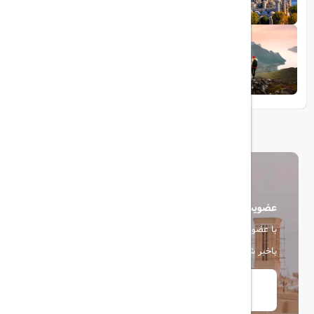
1404/05/23
10 مقصد رویایی برای عاشقان طبیعت
عضویت در خبرنامه
با عضویت در خبرنامه، از آخرین اخبار، پیشنهادها و تخفیف ها
باخبر شوید