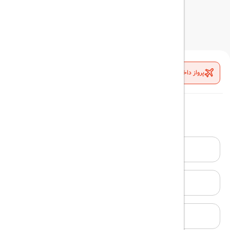
پرواز داخلی
پرواز خارجی
هتل داخلی
هتل خارجی
یکطرفه
رفت و برگشت
مبدا
مقصد
تاریخ رفت
مسافران و کلاس
1
مسافر
-
اکونومی