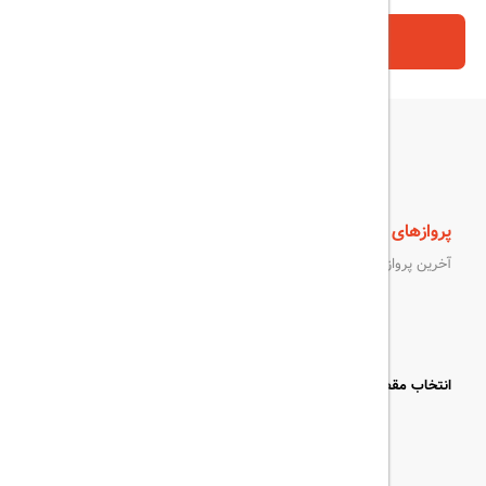
جستجو
پروازهای جستجو شده
داخلی
خارجی
آخرین پروازهای جستجو شده را ببینید
انتخاب مقصد: