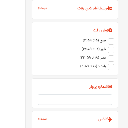
وسیله/ایرلاین رفت
قیمت از
زمان رفت
صبح (5 تا 11:59)
ظهر (12 تا 17:59)
عصر (18 تا 23:59)
بامداد (00 تا 4:59)
شماره پرواز
کلاس
قیمت از