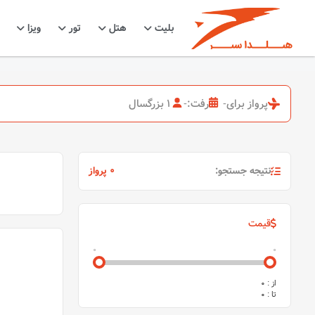
بلیت
هتل
تور
ویزا
پرواز برای
-
رفت:
-
1 بزرگسال
نتیجه جستجو:
0 پرواز
قیمت
0
0
از :
0
تا :
0