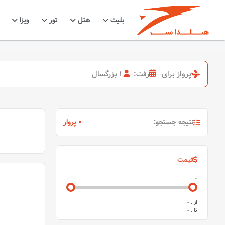
بلیت
هتل
تور
ویزا
پرواز برای
-
رفت:
-
1 بزرگسال
نتیجه جستجو:
0 پرواز
قیمت
0
0
از :
0
تا :
0