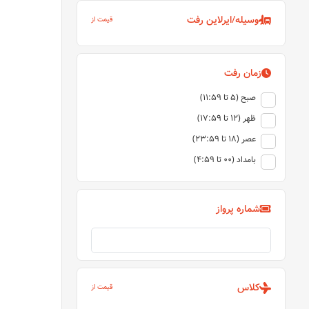
وسیله/ایرلاین رفت
قیمت از
زمان رفت
صبح (5 تا 11:59)
ظهر (12 تا 17:59)
عصر (18 تا 23:59)
بامداد (00 تا 4:59)
شماره پرواز
کلاس
قیمت از